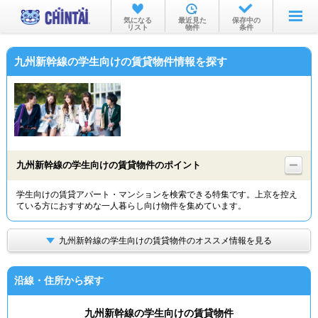
お部屋を探す
気になる
最近見た
保存中の
リスト
物件
条件
沿線・駅から
九州新幹線の学生向けの賃貸物件情報を探す
住所から
家賃相場から
通勤通学時間から
物件特集から
九州新幹線の学生向けの賃貸物件のポイント
不動産会社から
学生向けの賃貸アパート・マンションを検索できる特集です。上京を控え
ている方におすすめな一人暮らし向け物件を集めています。
TOP
九州新幹線の学生向けの賃貸物件のオススメ情報を見る
沿線・住所から探す
九州新幹線の学生向けの賃貸物件