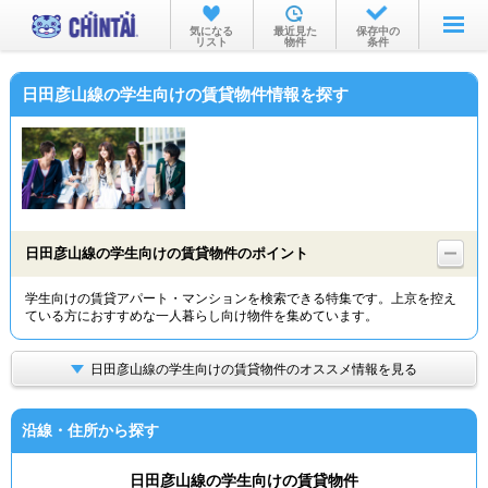
お部屋を探す
気になる
最近見た
保存中の
リスト
物件
条件
沿線・駅から
日田彦山線の学生向けの賃貸物件情報を探す
住所から
家賃相場から
通勤通学時間から
物件特集から
日田彦山線の学生向けの賃貸物件のポイント
不動産会社から
学生向けの賃貸アパート・マンションを検索できる特集です。上京を控え
ている方におすすめな一人暮らし向け物件を集めています。
TOP
日田彦山線の学生向けの賃貸物件のオススメ情報を見る
沿線・住所から探す
日田彦山線の学生向けの賃貸物件