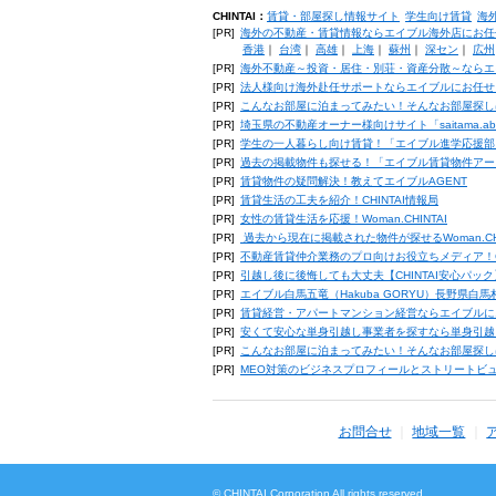
CHINTAI：
賃貸・部屋探し情報サイト
学生向け賃貸
海
[PR]
海外の不動産・賃貸情報ならエイブル海外店にお任
香港
｜
台湾
｜
高雄
｜
上海
｜
蘇州
｜
深セン
｜
広州
[PR]
海外不動産～投資・居住・別荘・資産分散～ならエ
[PR]
法人様向け海外赴任サポートならエイブルにお任せ
[PR]
こんなお部屋に泊まってみたい！そんなお部屋探し
[PR]
埼玉県の不動産オーナー様向けサイト「saitama.a
[PR]
学生の一人暮らし向け賃貸！「エイブル進学応援部
[PR]
過去の掲載物件も探せる！「エイブル賃貸物件アー
[PR]
賃貸物件の疑問解決！教えてエイブルAGENT
[PR]
賃貸生活の工夫を紹介！CHINTAI情報局
[PR]
女性の賃貸生活を応援！Woman.CHINTAI
[PR]
過去から現在に掲載された物件が探せるWoman.CH
[PR]
不動産賃貸仲介業務のプロ向けお役立ちメディア！CHIN
[PR]
引越し後に後悔しても大丈夫【CHINTAI安心パッ
[PR]
エイブル白馬五竜（Hakuba GORYU）長野県白
[PR]
賃貸経営・アパートマンション経営ならエイブルに
[PR]
安くて安心な単身引越し事業者を探すなら単身引越
[PR]
こんなお部屋に泊まってみたい！そんなお部屋探し
[PR]
MEO対策のビジネスプロフィールとストリートビ
お問合せ
地域一覧
© CHINTAI Corporation All rights reserved.