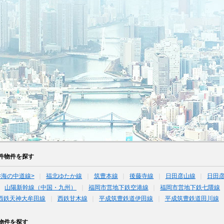
件物件を探す
<海の中道線>
福北ゆたか線
筑豊本線
後藤寺線
日田彦山線
日田彦
山陽新幹線（中国・九州）
福岡市営地下鉄空港線
福岡市営地下鉄七隈線
西鉄天神大牟田線
西鉄甘木線
平成筑豊鉄道伊田線
平成筑豊鉄道田川線
物件を探す