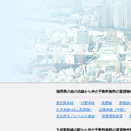
福岡県の他の沿線から仲介手数料無料の賃貸物
鹿児島本線
日豊本線
筑肥線
香椎線
久大本線<ゆふ高原線>
山陽本線（中国）
北九州モノレール小倉線
筑豊電気鉄道
九州新幹線の駅から仲介手数料無料の賃貸物件