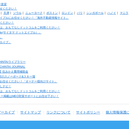
外賃貸
せください！
｜
天津
｜
ソウル
｜
ニューヨーク
｜
ボストン
｜
ロンドン
｜
パリ
｜
シンガポール
｜
ハノイ
｜
マニラ
イブルにお任せください！「海外不動産情報サイト」
ください！
は、おもてなしドットコムをご利用ください！
ble(サイタマ ドットエイブル）」
」
カイブ」
INTAIライブラリー
TAI JOURNAL
ク】住みかえ費用補助金
馬村のスノーボード&スキー場
お任せください！「オーナー様向けサイト」
しナビ！
は、おもてなしドットコムをご利用ください！
ュー掲載はMEO対策サポートにお任せ下さい！
アーカイブ
サイトマップ
リンクについて
サイトポリシー
個人情報保護