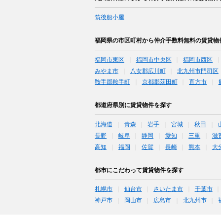
筑後船小屋
福岡県の市区町村から仲介手数料無料の賃貸物
福岡市東区
福岡市中央区
福岡市西区
みやま市
八女郡広川町
北九州市門司区
鞍手郡鞍手町
京都郡苅田町
直方市
都道府県別に賃貸物件を探す
北海道
青森
岩手
宮城
秋田
長野
岐阜
静岡
愛知
三重
滋
高知
福岡
佐賀
長崎
熊本
大
都市にこだわって賃貸物件を探す
札幌市
仙台市
さいたま市
千葉市
神戸市
岡山市
広島市
北九州市