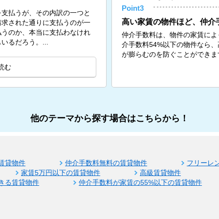
Point3
を支払うが、その内訳の一つと
高い家賃の物件ほど、仲介
請求された通りに支払うのが一
払うのか、本当に支払わなけれ
仲介手数料は、物件の家賃によ
るだろう。...
介手数料54%以下の物件なら
が膨らむのを防ぐことができま
読む
他のテーマから探す場合はこちらから！
賃貸物件
仲介手数料無料の賃貸物件
フリーレ
家賃5万円以下の賃貸物件
高級賃貸物件
きる賃貸物件
仲介手数料が家賃の55%以下の賃貸物件