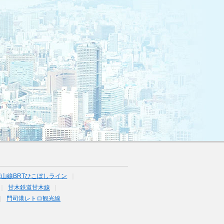
山線BRTひこぼしライン
甘木鉄道甘木線
門司港レトロ観光線