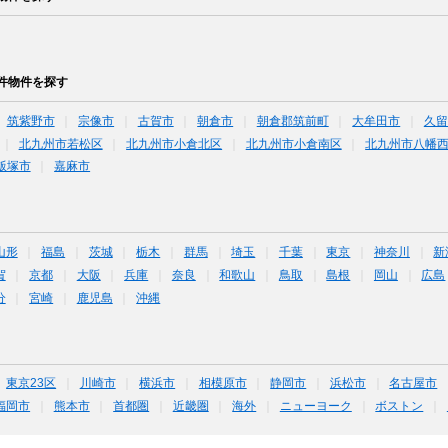
件物件を探す
筑紫野市
宗像市
古賀市
朝倉市
朝倉郡筑前町
大牟田市
久留
北九州市若松区
北九州市小倉北区
北九州市小倉南区
北九州市八幡
飯塚市
嘉麻市
山形
福島
茨城
栃木
群馬
埼玉
千葉
東京
神奈川
新
賀
京都
大阪
兵庫
奈良
和歌山
鳥取
島根
岡山
広島
分
宮崎
鹿児島
沖縄
東京23区
川崎市
横浜市
相模原市
静岡市
浜松市
名古屋市
福岡市
熊本市
首都圏
近畿圏
海外
ニューヨーク
ボストン