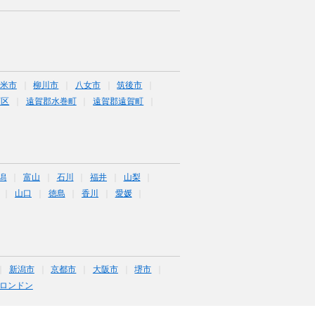
米市
柳川市
八女市
筑後市
西区
遠賀郡水巻町
遠賀郡遠賀町
潟
富山
石川
福井
山梨
山口
徳島
香川
愛媛
新潟市
京都市
大阪市
堺市
ロンドン