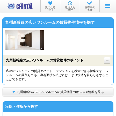
お部屋を探す
気になる
最近見た
保存中の
リスト
物件
条件
沿線・駅から
九州新幹線の広いワンルームの賃貸物件情報を探す
住所から
家賃相場から
通勤通学時間から
物件特集から
九州新幹線の広いワンルームの賃貸物件のポイント
不動産会社から
広めのワンルームの賃貸アパート・マンションを検索できる特集です。ワ
ンルームの間取りでも、専有面積が広ければ、より快適な暮らしをするこ
TOP
とができます。
九州新幹線の広いワンルームの賃貸物件のオススメ情報を見る
沿線・住所から探す