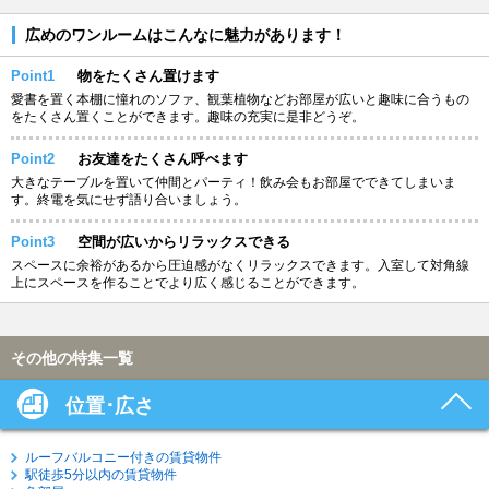
広めのワンルームはこんなに魅力があります！
Point1
物をたくさん置けます
愛書を置く本棚に憧れのソファ、観葉植物などお部屋が広いと趣味に合うもの
をたくさん置くことができます。趣味の充実に是非どうぞ。
Point2
お友達をたくさん呼べます
大きなテーブルを置いて仲間とパーティ！飲み会もお部屋でできてしまいま
す。終電を気にせず語り合いましょう。
Point3
空間が広いからリラックスできる
スペースに余裕があるから圧迫感がなくリラックスできます。入室して対角線
上にスペースを作ることでより広く感じることができます。
その他の特集一覧
位置･広さ
ルーフバルコニー付きの賃貸物件
駅徒歩5分以内の賃貸物件