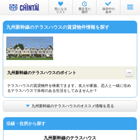
お部屋を探す
気になる
最近見た
保存中の
リスト
物件
条件
沿線・駅から
九州新幹線のテラスハウスの賃貸物件情報を探す
住所から
家賃相場から
通勤通学時間から
物件特集から
九州新幹線のテラスハウスのポイント
不動産会社から
テラスハウスの賃貸物件を検索できます。友人や家族、恋人と一緒に住め
るテラスハウスで余裕のある生活をしてみませんか？
TOP
九州新幹線のテラスハウスのオススメ情報を見る
沿線・住所から探す
九州新幹線のテラスハウス