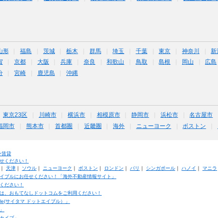
山形
福島
茨城
栃木
群馬
埼玉
千葉
東京
神奈川
新
賀
京都
大阪
兵庫
奈良
和歌山
鳥取
島根
岡山
広島
分
宮崎
鹿児島
沖縄
東京23区
川崎市
横浜市
相模原市
静岡市
浜松市
名古屋市
福岡市
熊本市
首都圏
近畿圏
海外
ニューヨーク
ボストン
外賃貸
せください！
｜
天津
｜
ソウル
｜
ニューヨーク
｜
ボストン
｜
ロンドン
｜
パリ
｜
シンガポール
｜
ハノイ
｜
マニラ
イブルにお任せください！「海外不動産情報サイト」
ください！
は、おもてなしドットコムをご利用ください！
ble(サイタマ ドットエイブル）」
」
カイブ」