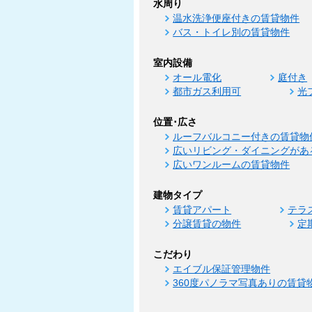
水周り
温水洗浄便座付きの賃貸物件
バス・トイレ別の賃貸物件
室内設備
オール電化
庭付き
都市ガス利用可
光
位置･広さ
ルーフバルコニー付きの賃貸物
広いリビング・ダイニングがあ
広いワンルームの賃貸物件
建物タイプ
賃貸アパート
テラ
分譲賃貸の物件
定
こだわり
エイブル保証管理物件
360度パノラマ写真ありの賃貸