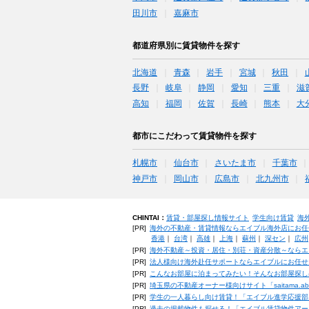
田川市
嘉麻市
都道府県別に賃貸物件を探す
北海道
青森
岩手
宮城
秋田
長野
岐阜
静岡
愛知
三重
滋
高知
福岡
佐賀
長崎
熊本
大
都市にこだわって賃貸物件を探す
札幌市
仙台市
さいたま市
千葉市
神戸市
岡山市
広島市
北九州市
CHINTAI：
賃貸・部屋探し情報サイト
学生向け賃貸
海
[PR]
海外の不動産・賃貸情報ならエイブル海外店にお任
香港
｜
台湾
｜
高雄
｜
上海
｜
蘇州
｜
深セン
｜
広州
[PR]
海外不動産～投資・居住・別荘・資産分散～ならエ
[PR]
法人様向け海外赴任サポートならエイブルにお任せ
[PR]
こんなお部屋に泊まってみたい！そんなお部屋探し
[PR]
埼玉県の不動産オーナー様向けサイト「saitama.a
[PR]
学生の一人暮らし向け賃貸！「エイブル進学応援部
[PR]
過去の掲載物件も探せる！「エイブル賃貸物件アー