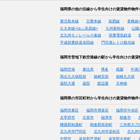
福岡県の他の沿線から学生向けの賃貸物件物件
鹿児島本線
日豊本線
筑肥線
香椎線
久大本線<ゆふ高原線>
九州新幹線
山陽
北九州モノレール小倉線
筑豊電気鉄道
平成筑豊鉄道糸田線
門司港レトロ観光線
福岡市営地下鉄空港線の駅から学生向けの賃貸
福岡空港
東比恵
博多
祇園
中洲
馬出九大病院前
箱崎宮前
箱崎九大前
薬院大通
薬院
渡辺通
天神南
福岡県の市区町村から学生向けの賃貸物件物件
福岡市東区
福岡市博多区
福岡市中央区
太宰府市
古賀市
福津市
朝倉市
糟屋郡粕屋町
朝倉郡筑前町
三井郡大刀
北九州市門司区
北九州市若松区
北九州
中間市
遠賀郡芦屋町
遠賀郡水巻町