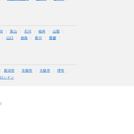
潟
富山
石川
福井
山梨
山口
徳島
香川
愛媛
新潟市
京都市
大阪市
堺市
ロンドン
｜