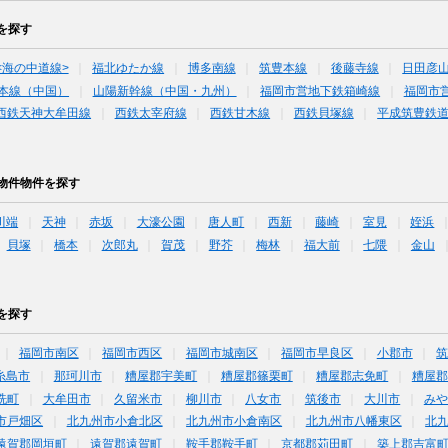
を探す
<海の中道線>
福北ゆたか線
博多南線
筑豊本線
後藤寺線
日田彦
本線（中国）
山陽新幹線（中国・九州）
福岡市営地下鉄箱崎線
福岡市
西鉄天神大牟田線
西鉄太宰府線
西鉄甘木線
西鉄貝塚線
平成筑豊鉄
物件物件を探す
川端
天神
赤坂
大濠公園
唐人町
西新
藤崎
室見
姪浜
貝塚
橋本
次郎丸
賀茂
野芥
梅林
福大前
七隈
金山
を探す
福岡市南区
福岡市西区
福岡市城南区
福岡市早良区
小郡市
糸島市
那珂川市
糟屋郡宇美町
糟屋郡篠栗町
糟屋郡志免町
糟屋郡
洗町
大牟田市
久留米市
柳川市
八女市
筑後市
大川市
みや
市戸畑区
北九州市小倉北区
北九州市小倉南区
北九州市八幡東区
北
遠賀郡岡垣町
遠賀郡遠賀町
鞍手郡鞍手町
京都郡苅田町
築上郡吉富