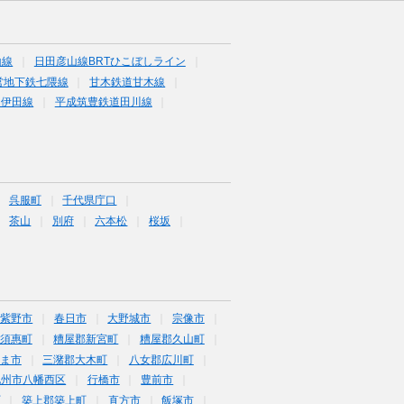
山線
日田彦山線BRTひこぼしライン
営地下鉄七隈線
甘木鉄道甘木線
道伊田線
平成筑豊鉄道田川線
呉服町
千代県庁口
茶山
別府
六本松
桜坂
筑紫野市
春日市
大野城市
宗像市
須惠町
糟屋郡新宮町
糟屋郡久山町
ま市
三潴郡大木町
八女郡広川町
九州市八幡西区
行橋市
豊前市
町
築上郡築上町
直方市
飯塚市