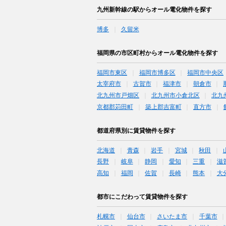
九州新幹線の駅からオール電化物件を探す
博多
久留米
福岡県の市区町村からオール電化物件を探す
福岡市東区
福岡市博多区
福岡市中央区
太宰府市
古賀市
福津市
朝倉市
北九州市戸畑区
北九州市小倉北区
北九
京都郡苅田町
築上郡吉富町
直方市
都道府県別に賃貸物件を探す
北海道
青森
岩手
宮城
秋田
長野
岐阜
静岡
愛知
三重
滋
高知
福岡
佐賀
長崎
熊本
大
都市にこだわって賃貸物件を探す
札幌市
仙台市
さいたま市
千葉市