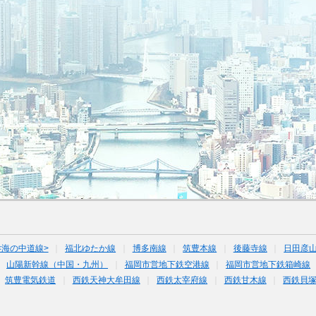
<海の中道線>
福北ゆたか線
博多南線
筑豊本線
後藤寺線
日田彦
山陽新幹線（中国・九州）
福岡市営地下鉄空港線
福岡市営地下鉄箱崎線
筑豊電気鉄道
西鉄天神大牟田線
西鉄太宰府線
西鉄甘木線
西鉄貝