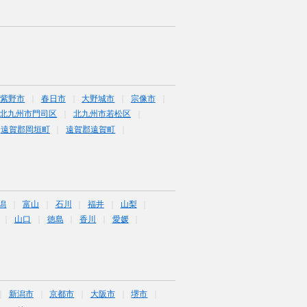
筑紫野市
春日市
大野城市
宗像市
北九州市門司区
北九州市若松区
遠賀郡岡垣町
遠賀郡遠賀町
潟
富山
石川
福井
山梨
山口
徳島
香川
愛媛
新潟市
京都市
大阪市
堺市