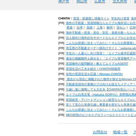
神戸市
岡山市
広島市
北九州市
CHINTAI：
賃貸・部屋探し情報サイト
学生向け賃貸
海
[PR]
海外の不動産・賃貸情報ならエイブル海外店にお任
香港
｜
台湾
｜
高雄
｜
上海
｜
蘇州
｜
深セン
｜
広州
[PR]
海外不動産～投資・居住・別荘・資産分散～ならエ
[PR]
法人様向け海外赴任サポートならエイブルにお任せ
[PR]
こんなお部屋に泊まってみたい！そんなお部屋探し
[PR]
埼玉県の不動産オーナー様向けサイト「saitama.a
[PR]
学生の一人暮らし向け賃貸！「エイブル進学応援部
[PR]
過去の掲載物件も探せる！「エイブル賃貸物件アー
[PR]
賃貸物件の疑問解決！教えてエイブルAGENT
[PR]
賃貸生活の工夫を紹介！CHINTAI情報局
[PR]
女性の賃貸生活を応援！Woman.CHINTAI
[PR]
過去から現在に掲載された物件が探せるWoman.CH
[PR]
不動産賃貸仲介業務のプロ向けお役立ちメディア！CHIN
[PR]
引越し後に後悔しても大丈夫【CHINTAI安心パッ
[PR]
エイブル白馬五竜（Hakuba GORYU）長野県白
[PR]
賃貸経営・アパートマンション経営ならエイブルに
[PR]
安くて安心な単身引越し事業者を探すなら単身引越
[PR]
こんなお部屋に泊まってみたい！そんなお部屋探し
[PR]
MEO対策のビジネスプロフィールとストリートビ
お問合せ
地域一覧