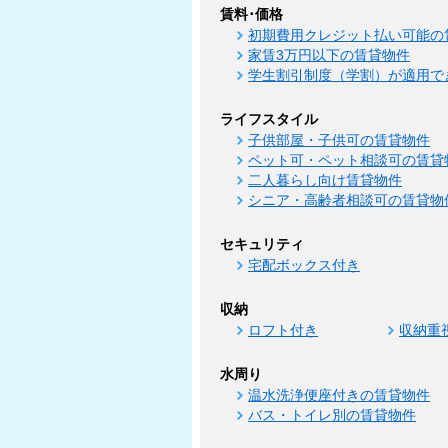
賃料･価格
初期費用クレジット払い可能の
家賃3万円以下の賃貸物件
学生割引制度（学割）が適用で
ライフスタイル
子供部屋・子供可の賃貸物件
ペット可・ペット相談可の賃貸
二人暮らし向け賃貸物件
シニア・高齢者相談可の賃貸物
セキュリティ
宅配ボックス付き
収納
ロフト付き
収納重
水周り
温水洗浄便座付きの賃貸物件
バス・トイレ別の賃貸物件