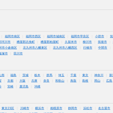
福岡市南区
福岡市西区
福岡市城南区
福岡市早良区
小郡市
那珂川市
糟屋郡志免町
糟屋郡粕屋町
久留米市
柳川市
筑後市
州市小倉南区
北九州市八幡東区
北九州市八幡西区
行橋市
中間市
飯塚市
田川市
山形
福島
茨城
栃木
群馬
埼玉
千葉
東京
神奈川
新
賀
京都
大阪
兵庫
奈良
和歌山
鳥取
島根
岡山
広島
分
宮崎
鹿児島
沖縄
東京23区
川崎市
横浜市
相模原市
静岡市
浜松市
名古屋市