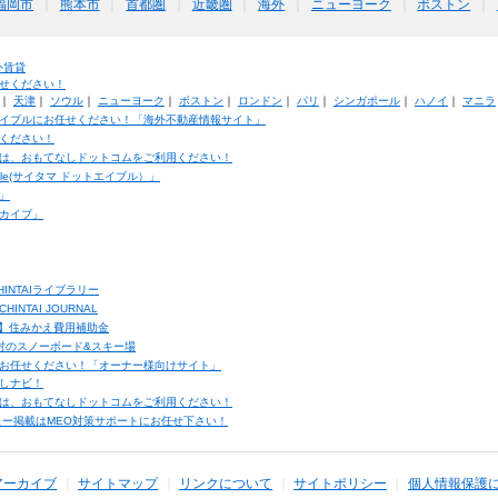
福岡市
熊本市
首都圏
近畿圏
海外
ニューヨーク
ボストン
外賃貸
せください！
｜
天津
｜
ソウル
｜
ニューヨーク
｜
ボストン
｜
ロンドン
｜
パリ
｜
シンガポール
｜
ハノイ
｜
マニラ
イブルにお任せください！「海外不動産情報サイト」
ください！
は、おもてなしドットコムをご利用ください！
ble(サイタマ ドットエイブル）」
」
カイブ」
INTAIライブラリー
TAI JOURNAL
ク】住みかえ費用補助金
馬村のスノーボード&スキー場
お任せください！「オーナー様向けサイト」
しナビ！
は、おもてなしドットコムをご利用ください！
ュー掲載はMEO対策サポートにお任せ下さい！
アーカイブ
サイトマップ
リンクについて
サイトポリシー
個人情報保護