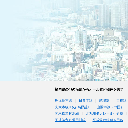
福岡県の他の沿線からオール電化物件を探す
鹿児島本線
日豊本線
筑肥線
香椎線
久大本線<ゆふ高原線>
山陽本線（中国）
甘木鉄道甘木線
北九州モノレール小倉線
平成筑豊鉄道田川線
平成筑豊鉄道糸田線