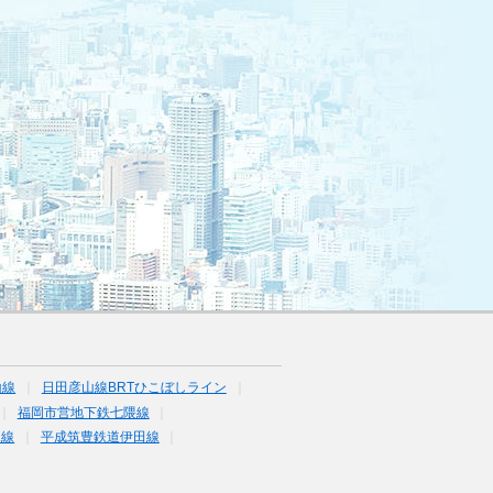
山線
日田彦山線BRTひこぼしライン
福岡市営地下鉄七隈線
塚線
平成筑豊鉄道伊田線