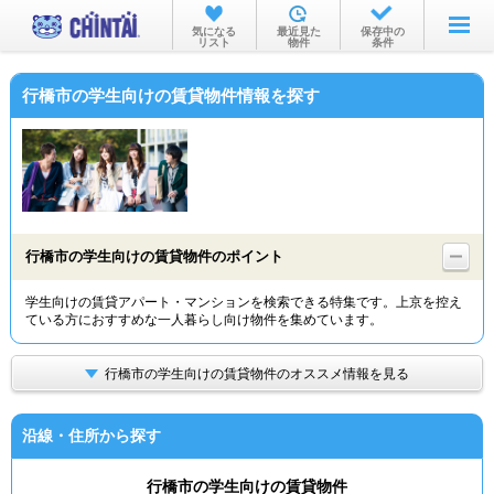
お部屋を探す
気になる
最近見た
保存中の
リスト
物件
条件
沿線・駅から
行橋市の学生向けの賃貸物件情報を探す
住所から
家賃相場から
通勤通学時間から
物件特集から
行橋市の学生向けの賃貸物件のポイント
不動産会社から
学生向けの賃貸アパート・マンションを検索できる特集です。上京を控え
ている方におすすめな一人暮らし向け物件を集めています。
TOP
行橋市の学生向けの賃貸物件のオススメ情報を見る
沿線・住所から探す
行橋市の学生向けの賃貸物件