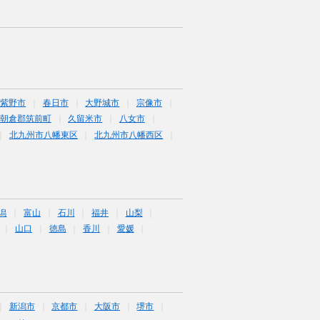
筑紫野市
春日市
大野城市
宗像市
朝倉郡筑前町
久留米市
八女市
北九州市八幡東区
北九州市八幡西区
潟
富山
石川
福井
山梨
山口
徳島
香川
愛媛
新潟市
京都市
大阪市
堺市