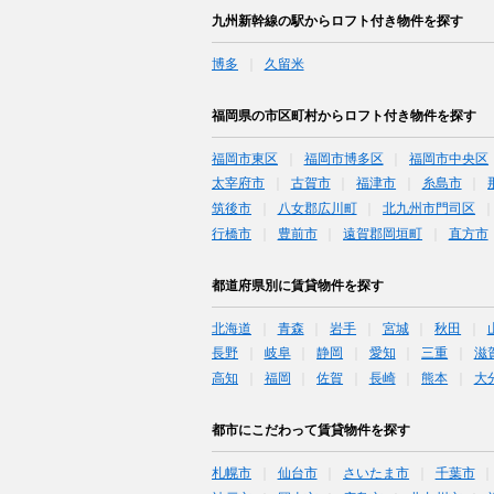
九州新幹線の駅からロフト付き物件を探す
博多
久留米
福岡県の市区町村からロフト付き物件を探す
福岡市東区
福岡市博多区
福岡市中央区
太宰府市
古賀市
福津市
糸島市
筑後市
八女郡広川町
北九州市門司区
行橋市
豊前市
遠賀郡岡垣町
直方市
都道府県別に賃貸物件を探す
北海道
青森
岩手
宮城
秋田
長野
岐阜
静岡
愛知
三重
滋
高知
福岡
佐賀
長崎
熊本
大
都市にこだわって賃貸物件を探す
札幌市
仙台市
さいたま市
千葉市