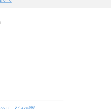
ロンドン
｜
について
アイコンの説明