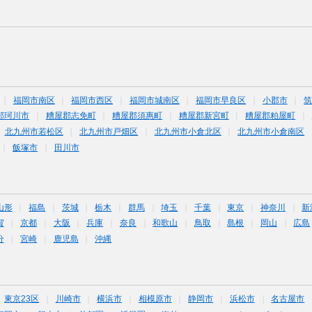
福岡市南区
福岡市西区
福岡市城南区
福岡市早良区
小郡市
那珂川市
糟屋郡志免町
糟屋郡須惠町
糟屋郡新宮町
糟屋郡粕屋町
北九州市若松区
北九州市戸畑区
北九州市小倉北区
北九州市小倉南区
飯塚市
田川市
山形
福島
茨城
栃木
群馬
埼玉
千葉
東京
神奈川
新
賀
京都
大阪
兵庫
奈良
和歌山
鳥取
島根
岡山
広島
分
宮崎
鹿児島
沖縄
東京23区
川崎市
横浜市
相模原市
静岡市
浜松市
名古屋市