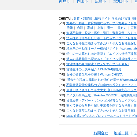
神戸市
岡山市
広島市
北九州市
CHINTAI：
賃貸・部屋探し情報サイト
学生向け賃貸
海
[PR]
海外の不動産・賃貸情報ならエイブル海外店にお任
香港
｜
台湾
｜
高雄
｜
上海
｜
蘇州
｜
深セン
｜
広州
[PR]
海外不動産～投資・居住・別荘・資産分散～ならエ
[PR]
法人様向け海外赴任サポートならエイブルにお任せ
[PR]
こんなお部屋に泊まってみたい！そんなお部屋探し
[PR]
埼玉県の不動産オーナー様向けサイト「saitama.a
[PR]
学生の一人暮らし向け賃貸！「エイブル進学応援部
[PR]
過去の掲載物件も探せる！「エイブル賃貸物件アー
[PR]
賃貸物件の疑問解決！教えてエイブルAGENT
[PR]
賃貸生活の工夫を紹介！CHINTAI情報局
[PR]
女性の賃貸生活を応援！Woman.CHINTAI
[PR]
過去から現在に掲載された物件が探せるWoman.CH
[PR]
不動産賃貸仲介業務のプロ向けお役立ちメディア！CHIN
[PR]
引越し後に後悔しても大丈夫【CHINTAI安心パッ
[PR]
エイブル白馬五竜（Hakuba GORYU）長野県白
[PR]
賃貸経営・アパートマンション経営ならエイブルに
[PR]
安くて安心な単身引越し事業者を探すなら単身引越
[PR]
こんなお部屋に泊まってみたい！そんなお部屋探し
[PR]
MEO対策のビジネスプロフィールとストリートビ
お問合せ
地域一覧