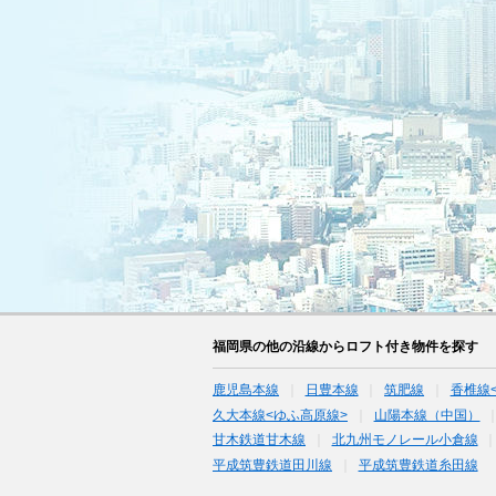
福岡県の他の沿線からロフト付き物件を探す
鹿児島本線
日豊本線
筑肥線
香椎線
久大本線<ゆふ高原線>
山陽本線（中国）
甘木鉄道甘木線
北九州モノレール小倉線
平成筑豊鉄道田川線
平成筑豊鉄道糸田線