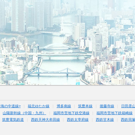
<海の中道線>
福北ゆたか線
博多南線
筑豊本線
後藤寺線
日田彦
山陽新幹線（中国・九州）
福岡市営地下鉄空港線
福岡市営地下鉄箱崎線
筑豊電気鉄道
西鉄天神大牟田線
西鉄太宰府線
西鉄甘木線
西鉄貝