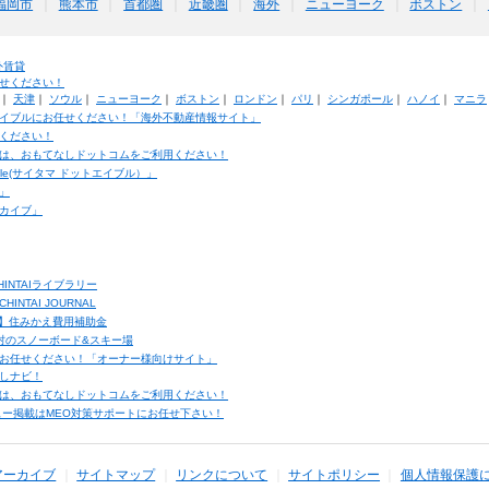
福岡市
熊本市
首都圏
近畿圏
海外
ニューヨーク
ボストン
外賃貸
せください！
｜
天津
｜
ソウル
｜
ニューヨーク
｜
ボストン
｜
ロンドン
｜
パリ
｜
シンガポール
｜
ハノイ
｜
マニラ
イブルにお任せください！「海外不動産情報サイト」
ください！
は、おもてなしドットコムをご利用ください！
ble(サイタマ ドットエイブル）」
」
カイブ」
INTAIライブラリー
TAI JOURNAL
ク】住みかえ費用補助金
馬村のスノーボード&スキー場
お任せください！「オーナー様向けサイト」
しナビ！
は、おもてなしドットコムをご利用ください！
ュー掲載はMEO対策サポートにお任せ下さい！
アーカイブ
サイトマップ
リンクについて
サイトポリシー
個人情報保護