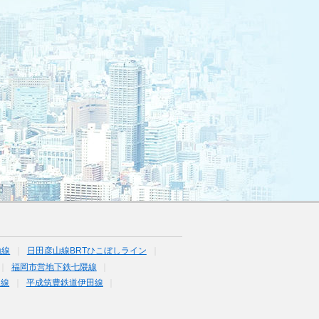
山線
日田彦山線BRTひこぼしライン
福岡市営地下鉄七隈線
塚線
平成筑豊鉄道伊田線