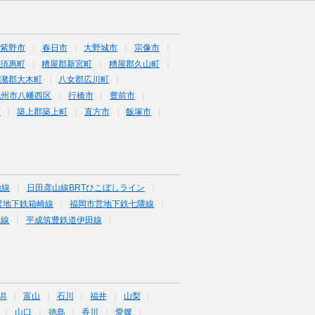
筑紫野市
春日市
大野城市
宗像市
須惠町
糟屋郡新宮町
糟屋郡久山町
潴郡大木町
八女郡広川町
九州市八幡西区
行橋市
豊前市
町
築上郡築上町
直方市
飯塚市
山線
日田彦山線BRTひこぼしライン
営地下鉄箱崎線
福岡市営地下鉄七隈線
塚線
平成筑豊鉄道伊田線
潟
富山
石川
福井
山梨
山口
徳島
香川
愛媛