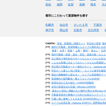
高知
福岡
佐賀
長崎
熊本
大
都市にこだわって賃貸物件を探す
札幌市
仙台市
さいたま市
千葉市
神戸市
岡山市
広島市
北九州市
CHINTAI：
賃貸・部屋探し情報サイト
学生向け賃貸
海
[PR]
海外の不動産・賃貸情報ならエイブル海外店にお任
香港
｜
台湾
｜
高雄
｜
上海
｜
蘇州
｜
深セン
｜
広州
[PR]
海外不動産～投資・居住・別荘・資産分散～ならエ
[PR]
法人様向け海外赴任サポートならエイブルにお任せ
[PR]
こんなお部屋に泊まってみたい！そんなお部屋探し
[PR]
埼玉県の不動産オーナー様向けサイト「saitama.a
[PR]
学生の一人暮らし向け賃貸！「エイブル進学応援部
[PR]
過去の掲載物件も探せる！「エイブル賃貸物件アー
[PR]
賃貸物件の疑問解決！教えてエイブルAGENT
[PR]
賃貸生活の工夫を紹介！CHINTAI情報局
[PR]
女性の賃貸生活を応援！Woman.CHINTAI
[PR]
過去から現在に掲載された物件が探せるWoman.CH
[PR]
不動産賃貸仲介業務のプロ向けお役立ちメディア！CHIN
[PR]
引越し後に後悔しても大丈夫【CHINTAI安心パッ
[PR]
エイブル白馬五竜（Hakuba GORYU）長野県白