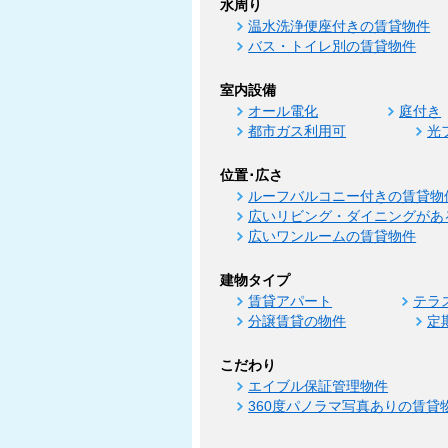
水周り
温水洗浄便座付きの賃貸物件
バス・トイレ別の賃貸物件
室内設備
オール電化
庭付き
都市ガス利用可
光
位置･広さ
ルーフバルコニー付きの賃貸物
広いリビング・ダイニングがあ
広いワンルームの賃貸物件
建物タイプ
賃貸アパート
テラ
分譲賃貸の物件
定
こだわり
エイブル保証管理物件
360度パノラマ写真ありの賃貸