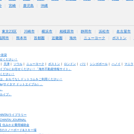
分
宮崎
鹿児島
沖縄
東京23区
川崎市
横浜市
相模原市
静岡市
浜松市
名古屋市
福岡市
熊本市
首都圏
近畿圏
海外
ニューヨーク
ボストン
外賃貸
せください！
｜
天津
｜
ソウル
｜
ニューヨーク
｜
ボストン
｜
ロンドン
｜
パリ
｜
シンガポール
｜
ハノイ
｜
マニラ
イブルにお任せください！「海外不動産情報サイト」
ください！
は、おもてなしドットコムをご利用ください！
ble(サイタマ ドットエイブル）」
」
カイブ」
INTAIライブラリー
TAI JOURNAL
ク】住みかえ費用補助金
馬村のスノーボード&スキー場