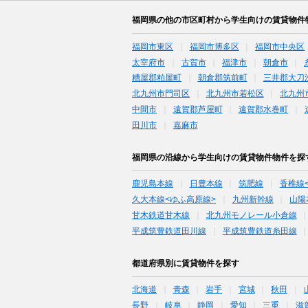
福岡県の他の市区町村から学生向けの賃貸物件
福岡市東区
福岡市博多区
福岡市中央区
太宰府市
古賀市
福津市
朝倉市
糟屋郡粕屋町
朝倉郡筑前町
三井郡大刀
北九州市門司区
北九州市若松区
北九州
中間市
遠賀郡芦屋町
遠賀郡水巻町
田川市
嘉麻市
福岡県の沿線から学生向けの賃貸物件物件を探
鹿児島本線
日豊本線
筑肥線
香椎線
久大本線<ゆふ高原線>
九州新幹線
山陽
甘木鉄道甘木線
北九州モノレール小倉線
平成筑豊鉄道田川線
平成筑豊鉄道糸田線
都道府県別に賃貸物件を探す
北海道
青森
岩手
宮城
秋田
長野
岐阜
静岡
愛知
三重
滋