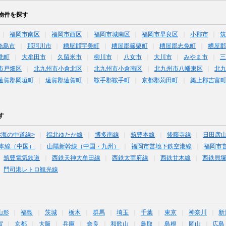
物件を探す
福岡市南区
福岡市西区
福岡市城南区
福岡市早良区
小郡市
糸島市
那珂川市
糟屋郡宇美町
糟屋郡篠栗町
糟屋郡志免町
糟屋郡
洗町
大牟田市
久留米市
柳川市
八女市
大川市
みやま市
三
市戸畑区
北九州市小倉北区
北九州市小倉南区
北九州市八幡東区
北
遠賀郡岡垣町
遠賀郡遠賀町
鞍手郡鞍手町
京都郡苅田町
築上郡吉富
す
<海の中道線>
福北ゆたか線
博多南線
筑豊本線
後藤寺線
日田彦
本線（中国）
山陽新幹線（中国・九州）
福岡市営地下鉄空港線
福岡市
筑豊電気鉄道
西鉄天神大牟田線
西鉄太宰府線
西鉄甘木線
西鉄貝
門司港レトロ観光線
山形
福島
茨城
栃木
群馬
埼玉
千葉
東京
神奈川
新
賀
京都
大阪
兵庫
奈良
和歌山
鳥取
島根
岡山
広島