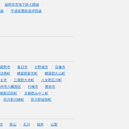
福岡市営地下鉄七隈線
塚線
平成筑豊鉄道伊田線
筑紫野市
春日市
大野城市
宗像市
須惠町
糟屋郡新宮町
糟屋郡久山町
ま市
三潴郡大木町
八女郡広川町
九州市八幡西区
行橋市
豊前市
京都郡苅田町
京都郡みやこ町
田川郡川崎町
田川郡福智町
潟
富山
石川
福井
山梨