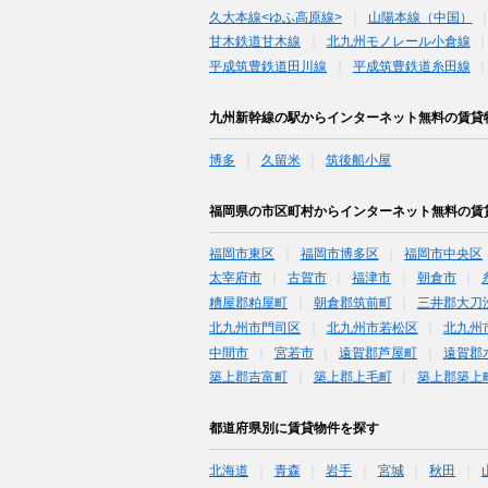
久大本線<ゆふ高原線>
山陽本線（中国）
甘木鉄道甘木線
北九州モノレール小倉線
平成筑豊鉄道田川線
平成筑豊鉄道糸田線
九州新幹線の駅からインターネット無料の賃貸
博多
久留米
筑後船小屋
福岡県の市区町村からインターネット無料の賃
福岡市東区
福岡市博多区
福岡市中央区
太宰府市
古賀市
福津市
朝倉市
糟屋郡粕屋町
朝倉郡筑前町
三井郡大刀
北九州市門司区
北九州市若松区
北九州
中間市
宮若市
遠賀郡芦屋町
遠賀郡
築上郡吉富町
築上郡上毛町
築上郡築上
都道府県別に賃貸物件を探す
北海道
青森
岩手
宮城
秋田