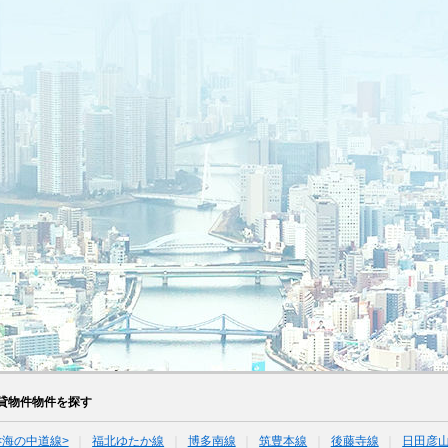
貸物件物件を探す
<海の中道線>
福北ゆたか線
博多南線
筑豊本線
後藤寺線
日田彦