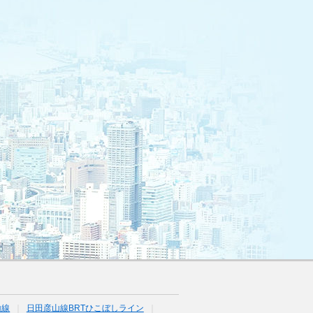
山線
日田彦山線BRTひこぼしライン