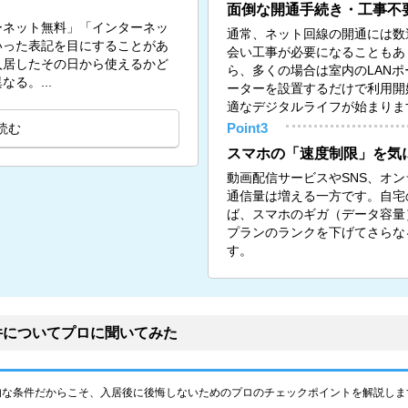
面倒な開通手続き・工事不
ーネット無料」「インターネッ
通常、ネット回線の開通には数
いった表記を目にすることがあ
会い工事が必要になることもあ
入居したその日から使えるかど
ら、多くの場合は室内のLANポー
る。...
ーターを設置するだけで利用開
適なデジタルライフが始まりま
読む
Point3
スマホの「速度制限」を気
動画配信サービスやSNS、オ
通信量は増える一方です。自宅の
ば、スマホのギガ（データ容量
プランのランクを下げてさらな
す。
件についてプロに聞いてみた
的な条件だからこそ、入居後に後悔しないためのプロのチェックポイントを解説しま