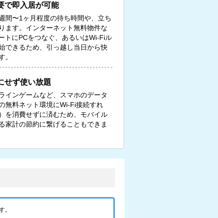
要で即入居が可能
週間〜1ヶ月程度の待ち時間や、立ち
ります。インターネット無料物件な
トにPCをつなぐ、あるいはWi-Fiル
始できるため、引っ越し当日から快
す。
にせず使い放題
ンラインゲームなど、スマホのデータ
無料ネット環境にWi-Fi接続すれ
）を消費せずに済むため、モバイル
る家計の節約に繋げることもできま
す。