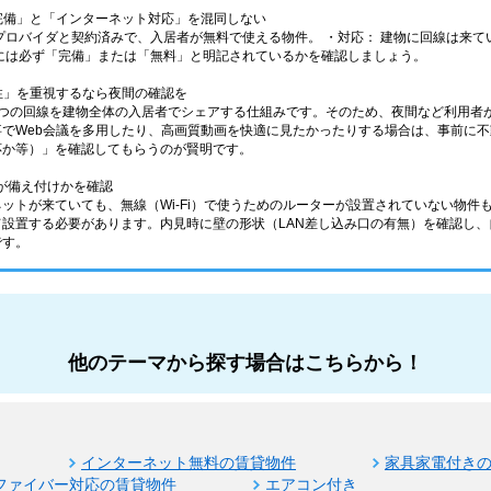
ト完備」と「インターネット対応」を混同しない
プロバイダと契約済みで、入居者が無料で使える物件。 ・対応： 建物に回線は来
には必ず「完備」または「無料」と明記されているかを確認しましょう。
定性」を重視するなら夜間の確認を
1つの回線を建物全体の入居者でシェアする仕組みです。そのため、夜間など利用者
事でWeb会議を多用したり、高画質動画を快適に見たかったりする場合は、事前に
対応か等）」を確認してもらうのが賢明です。
ー」が備え付けかを確認
ネットが来ていても、無線（Wi-Fi）で使うためのルーターが設置されていない物
て設置する必要があります。内見時に壁の形状（LAN差し込み口の有無）を確認し
です。
他のテーマから探す場合はこちらから！
インターネット無料の賃貸物件
家具家電付き
ファイバー対応の賃貸物件
エアコン付き