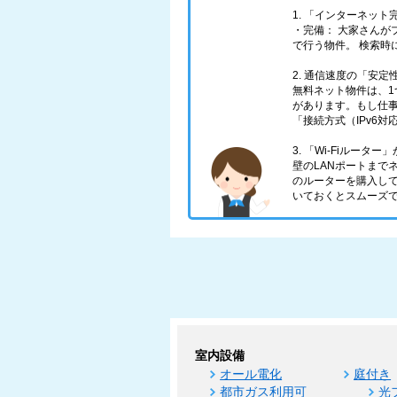
1. 「インターネッ
・完備： 大家さんが
で行う物件。 検索時
2. 通信速度の「安
無料ネット物件は、
があります。もし仕
「接続方式（IPv6
3. 「Wi-Fiルータ
壁のLANポートまで
のルーターを購入し
いておくとスムーズ
室内設備
オール電化
庭付き
都市ガス利用可
光