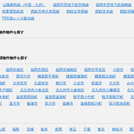
山陽新幹線（中国・九州）
福岡市営地下鉄空港線
福岡市営地下鉄箱崎線
筑豊電気鉄道
西鉄天神大牟田線
西鉄太宰府線
西鉄甘木線
西鉄貝
門司港レトロ観光線
物件物件を探す
貸物件物件を探す
福岡市南区
福岡市西区
福岡市城南区
福岡市早良区
小郡市
糸島市
那珂川市
糟屋郡宇美町
糟屋郡篠栗町
糟屋郡志免町
糟屋郡
洗町
大牟田市
久留米市
柳川市
八女市
筑後市
大川市
みや
市戸畑区
北九州市小倉北区
北九州市小倉南区
北九州市八幡東区
北
水巻町
遠賀郡岡垣町
遠賀郡遠賀町
鞍手郡小竹町
鞍手郡鞍手町
町
直方市
飯塚市
田川市
嘉麻市
嘉穂郡桂川町
田川郡糸田町
山形
福島
茨城
栃木
群馬
埼玉
千葉
東京
神奈川
新