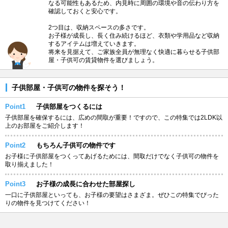
なる可能性もあるため、内見時に周囲の環境や音の伝わり方を
確認しておくと安心です。
2つ目は、収納スペースの多さです。
お子様が成長し、長く住み続けるほど、衣類や学用品など収納
するアイテムは増えていきます。
将来を見据えて、ご家族全員が無理なく快適に暮らせる子供部
屋・子供可の賃貸物件を選びましょう。
子供部屋・子供可の物件を探そう！
Point1
子供部屋をつくるには
子供部屋を確保するには、広めの間取が重要！ですので、この特集では2LDK以
上のお部屋をご紹介します！
Point2
もちろん子供可の物件です
お子様に子供部屋をつくってあげるためには、間取だけでなく子供可の物件を
取り揃えました！
Point3
お子様の成長に合わせた部屋探し
一口に子供部屋といっても、お子様の要望はさまざま。ぜひこの特集でぴった
りの物件を見つけてください！