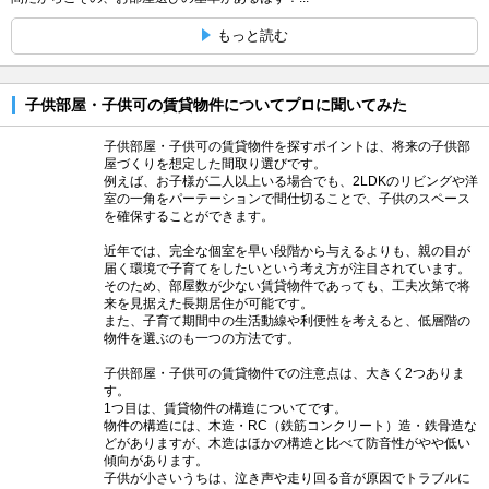
もっと読む
子供部屋・子供可の賃貸物件についてプロに聞いてみた
子供部屋・子供可の賃貸物件を探すポイントは、将来の子供部
屋づくりを想定した間取り選びです。
例えば、お子様が二人以上いる場合でも、2LDKのリビングや洋
室の一角をパーテーションで間仕切ることで、子供のスペース
を確保することができます。
近年では、完全な個室を早い段階から与えるよりも、親の目が
届く環境で子育てをしたいという考え方が注目されています。
そのため、部屋数が少ない賃貸物件であっても、工夫次第で将
来を見据えた長期居住が可能です。
また、子育て期間中の生活動線や利便性を考えると、低層階の
物件を選ぶのも一つの方法です。
子供部屋・子供可の賃貸物件での注意点は、大きく2つありま
す。
1つ目は、賃貸物件の構造についてです。
物件の構造には、木造・RC（鉄筋コンクリート）造・鉄骨造な
どがありますが、木造はほかの構造と比べて防音性がやや低い
傾向があります。
子供が小さいうちは、泣き声や走り回る音が原因でトラブルに