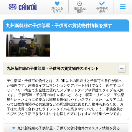
お部屋を探す
気になる
最近見た
保存中の
リスト
物件
条件
沿線・駅から
九州新幹線の子供部屋・子供可の賃貸物件情報を探す
住所から
家賃相場から
通勤通学時間から
物件特集から
九州新幹線の子供部屋・子供可の賃貸物件のポイント
不動産会社から
子供部屋・子供可の物件とは、2LDK以上の間取りと子供可の条件が揃っ
た物件です。建物タイプはマンションやアパートだけでなく、近年ではバ
TOP
リアフリー構造で安全性に優れたメゾネットタイプや戸建てタイプも人気
です。 子供部屋・子供可の物件の良いところは、寝室・リビング・子供部
屋といったように必要なお部屋を確保しやすい点です。また、エリアによ
っては教育機関や公共施設などの周辺施設に恵まれた物件もあるため、お
子様の成長に合わせたライフスタイルを築きやすいでしょう。家族全員が
のびのびと生活できる住まいをお探しの方におすすめの特集ページです。
九州新幹線の子供部屋・子供可の賃貸物件のオススメ情報を見る