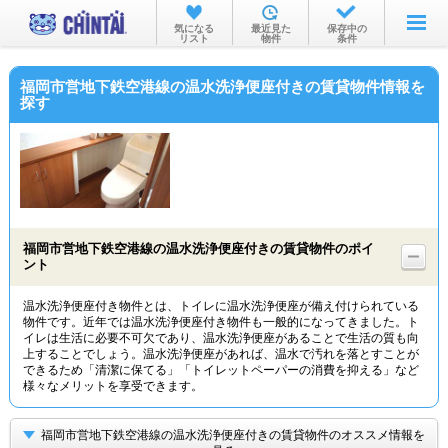
お部屋を探す
気になる
最近見た
保存中の
リスト
物件
条件
沿線・駅から
福岡市営地下鉄空港線の温水洗浄便座付きの賃貸物件情報を
住所から
探す
家賃相場から
通勤通学時間から
物件特集から
福岡市営地下鉄空港線の温水洗浄便座付きの賃貸物件のポイ
不動産会社から
ント
TOP
温水洗浄便座付き物件とは、トイレに温水洗浄便座が備え付けられている
物件です。近年では温水洗浄便座付き物件も一般的になってきました。ト
イレは生活に必要不可欠であり、温水洗浄便座があることで生活の質も向
上することでしょう。温水洗浄便座があれば、温水で汚れを落とすことが
できるため「清潔に保てる」「トイレットペーパーの消費を抑える」など
様々なメリットを享受できます。
福岡市営地下鉄空港線の温水洗浄便座付きの賃貸物件のオススメ情報を