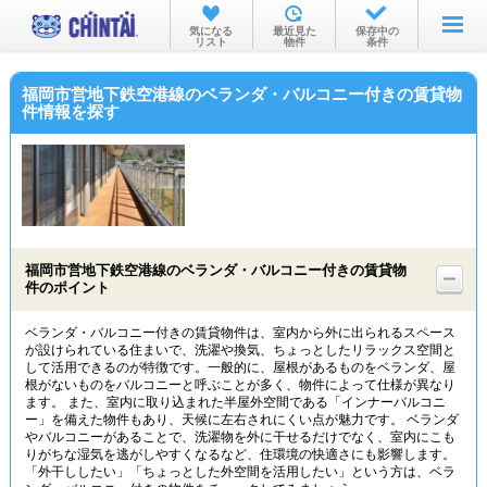
お部屋を探す
気になる
最近見た
保存中の
リスト
物件
条件
沿線・駅から
福岡市営地下鉄空港線のベランダ・バルコニー付きの賃貸物
住所から
件情報を探す
家賃相場から
通勤通学時間から
物件特集から
福岡市営地下鉄空港線のベランダ・バルコニー付きの賃貸物
不動産会社から
件のポイント
TOP
ベランダ・バルコニー付きの賃貸物件は、室内から外に出られるスペース
が設けられている住まいで、洗濯や換気、ちょっとしたリラックス空間と
して活用できるのが特徴です。一般的に、屋根があるものをベランダ、屋
根がないものをバルコニーと呼ぶことが多く、物件によって仕様が異なり
ます。 また、室内に取り込まれた半屋外空間である「インナーバルコニ
ー」を備えた物件もあり、天候に左右されにくい点が魅力です。 ベランダ
やバルコニーがあることで、洗濯物を外に干せるだけでなく、室内にこも
りがちな湿気を逃がしやすくなるなど、住環境の快適さにも影響します。
「外干ししたい」「ちょっとした外空間を活用したい」という方は、ベラ