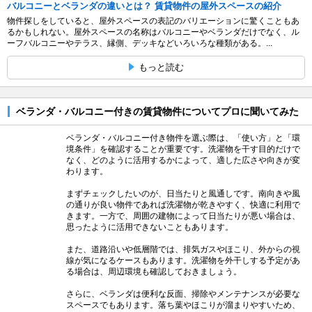
バルコニーとベランダの違いとは？ 賃貸物件の屋外スペースの紹介
物件探しをしていると、屋外スペースの表記のバリエーションに驚くこともあ
るかもしれない。屋外スペースの名称はバルコニーやベランダだけでなく、ル
ーフバルコニーやテラス、縁側、デッキなどいろいろな種類がある。...
もっと読む
ベランダ・バルコニー付きの賃貸物件についてプロに聞いてみた
ベランダ・バルコニー付き物件を選ぶ際は、「使い方」と「環
境条件」を確認することが重要です。洗濯物を干す目的だけで
なく、どのように活用するかによって、適した広さや向きが変
わります。
まずチェックしたいのが、日当たりと風通しです。南向きや風
の通りが良い物件であれば洗濯物が乾きやすく、快適に利用で
きます。一方で、周囲の建物によって日当たりが悪い場合は、
思ったように活用できないこともあります。
また、道路沿いや低層階では、排気ガスやほこり、外からの視
線が気になるケースもあります。洗濯物を外干しする予定があ
る場合は、周辺環境も確認しておきましょう。
さらに、ベランダは便利な反面、掃除やメンテナンスが必要な
スペースでもあります。落ち葉やほこりが溜まりやすいため、