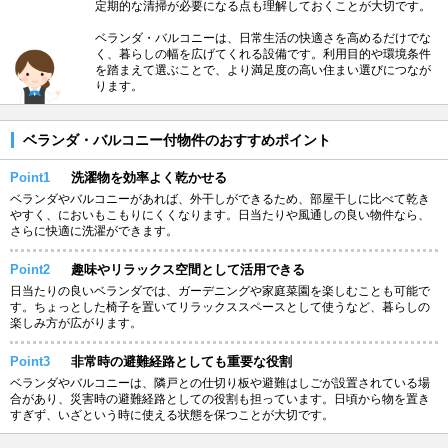
定期的な清掃が必要になる点も理解しておくことが大切です。
ベランダ・バルコニーは、日常生活の快適さを高めるだけでな
く、暮らしの幅を広げてくれる設備です。利用目的や環境条件
を踏まえて選ぶことで、より満足度の高い住まい選びにつなが
ります。
ベランダ・バルコニー付物件のおすすめポイント
Point1
洗濯物を効率よく乾かせる
ベランダやバルコニーがあれば、外干しができるため、部屋干しに比べて乾き
やすく、においもこもりにくくなります。日当たりや風通しの良い物件なら、
さらに快適に洗濯ができます。
Point2
趣味やリラックス空間として活用できる
日当たりの良いベランダでは、ガーデニングや家庭菜園を楽しむことも可能で
す。ちょっとした椅子を置いてリラックススペースとして使うなど、暮らしの
楽しみ方が広がります。
Point3
非常時の避難経路としても重要な役割
ベランダやバルコニーは、隣戸との仕切り板や避難はしごが設置されている場
合があり、災害時の避難経路としての役割も担っています。日頃から物を置き
すぎず、いざという時に使える状態を保つことが大切です。