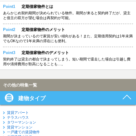
Point1
定期借家物件とは
あらかじめ契約期間が決められている物件。期間が来ると契約終了だが、貸主
と借主の双方が望む場合は再契約が可能。
Point2
定期借家物件のメリット
期間が決まっているので家賃が安い傾向がある！また、定期借用契約は1年未満
でもOKなので1年未満の滞在にも便利。
Point3
定期借家物件のデメリット
契約終了は貸主の都合で決まってしまう。短い期間で退去した場合は引越し費
用や清掃費用が割高になることも…。
その他の特集一覧
建物タイプ
賃貸アパート
テラスハウス
タワーマンション
賃貸マンション
一戸建ての賃貸物件