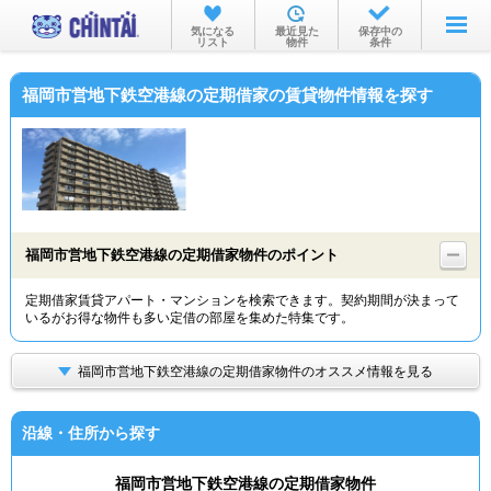
お部屋を探す
気になる
最近見た
保存中の
リスト
物件
条件
沿線・駅から
福岡市営地下鉄空港線の定期借家の賃貸物件情報を探す
住所から
家賃相場から
通勤通学時間から
物件特集から
福岡市営地下鉄空港線の定期借家物件のポイント
不動産会社から
定期借家賃貸アパート・マンションを検索できます。契約期間が決まって
いるがお得な物件も多い定借の部屋を集めた特集です。
TOP
福岡市営地下鉄空港線の定期借家物件のオススメ情報を見る
沿線・住所から探す
福岡市営地下鉄空港線の定期借家物件