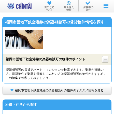
お部屋を探す
気になる
最近見た
保存中の
リスト
物件
条件
沿線・駅から
福岡市営地下鉄空港線の楽器相談可の賃貸物件情報を探す
住所から
家賃相場から
通勤通学時間から
物件特集から
福岡市営地下鉄空港線の楽器相談可の物件のポイント
不動産会社から
楽器相談可の賃貸アパート・マンションを検索できます。楽器が趣味の
方、賃貸物件で楽器を演奏してみたい方は楽器相談可の物件がおすすめ。
TOP
この特集で検索してみましょう。
福岡市営地下鉄空港線の楽器相談可の物件のオススメ情報を見る
沿線・住所から探す