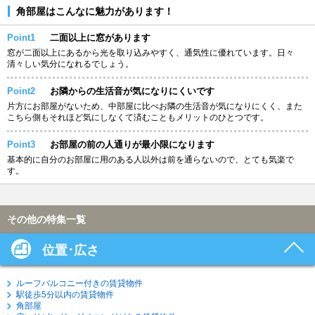
角部屋はこんなに魅力があります！
Point1
二面以上に窓があります
窓が二面以上にあるから光を取り込みやすく、通気性に優れています。日々
清々しい気分になれるでしょう。
Point2
お隣からの生活音が気になりにくいです
片方にお部屋がないため、中部屋に比べお隣の生活音が気になりにくく、また
こちら側もそれほど気にしなくて済むこともメリットのひとつです。
Point3
お部屋の前の人通りが最小限になります
基本的に自分のお部屋に用のある人以外は前を通らないので、とても気楽で
す。
その他の特集一覧
位置･広さ
ルーフバルコニー付きの賃貸物件
駅徒歩5分以内の賃貸物件
角部屋