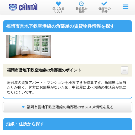
お部屋を探す
気になる
最近見た
保存中の
リスト
物件
条件
沿線・駅から
福岡市営地下鉄空港線の角部屋の賃貸物件情報を探す
住所から
家賃相場から
通勤通学時間から
物件特集から
福岡市営地下鉄空港線の角部屋のポイント
不動産会社から
角部屋の賃貸アパート・マンションを検索できる特集です。角部屋は日当
たりが良く、片方にお部屋がないため、中部屋に比べお隣の生活音が気に
TOP
なりにくいです。
福岡市営地下鉄空港線の角部屋のオススメ情報を見る
沿線・住所から探す