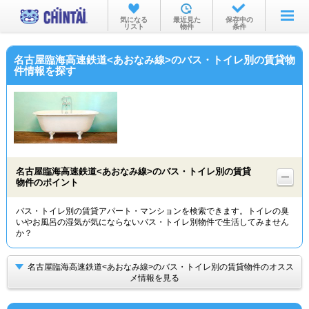
お部屋を探す
気になる
最近見た
保存中の
リスト
物件
条件
沿線・駅から
名古屋臨海高速鉄道<あおなみ線>のバス・トイレ別の賃貸物
住所から
件情報を探す
家賃相場から
通勤通学時間から
物件特集から
名古屋臨海高速鉄道<あおなみ線>のバス・トイレ別の賃貸
不動産会社から
物件のポイント
TOP
バス・トイレ別の賃貸アパート・マンションを検索できます。トイレの臭
いやお風呂の湿気が気にならないバス・トイレ別物件で生活してみません
か？
名古屋臨海高速鉄道<あおなみ線>のバス・トイレ別の賃貸物件のオスス
メ情報を見る