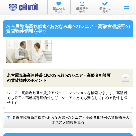
お部屋を探す
気になる
最近見た
保存中の
リスト
物件
条件
沿線・駅から
名古屋臨海高速鉄道<あおなみ線>のシニア・高齢者相談可の
住所から
賃貸物件情報を探す
家賃相場から
通勤通学時間から
物件特集から
名古屋臨海高速鉄道<あおなみ線>のシニア・高齢者相談可
不動産会社から
の賃貸物件のポイント
TOP
シニア・高齢者歓迎の賃貸アパート・マンションを検索できます。高齢者
でも歓迎の高齢者専用物件など、シニアの方でも安心して住める物件を探
せます。
名古屋臨海高速鉄道<あおなみ線>のシニア・高齢者相談可の賃貸物件の
オススメ情報を見る