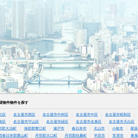
貸物件物件を探す
北区
名古屋市西区
名古屋市中村区
名古屋市中区
名古屋市昭和区
南区
名古屋市守山区
名古屋市緑区
名古屋市名東区
名古屋市天白区
部郡大治町
海部郡蟹江町
瀬戸市
春日井市
犬山市
小牧市
尾張
西春日井郡豊山町
丹羽郡大口町
丹羽郡扶桑町
半田市
常滑市
東