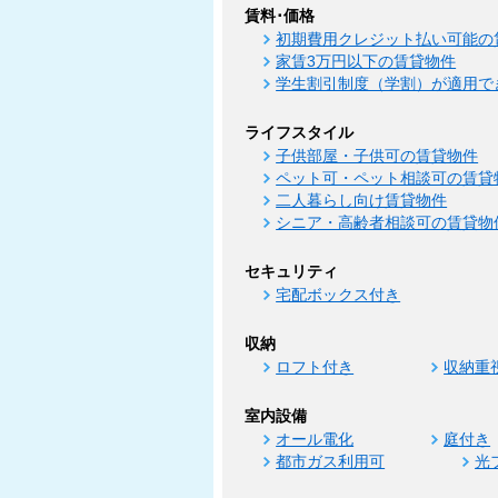
賃料･価格
初期費用クレジット払い可能の
家賃3万円以下の賃貸物件
学生割引制度（学割）が適用で
ライフスタイル
子供部屋・子供可の賃貸物件
ペット可・ペット相談可の賃貸
二人暮らし向け賃貸物件
シニア・高齢者相談可の賃貸物
セキュリティ
宅配ボックス付き
収納
ロフト付き
収納重
室内設備
オール電化
庭付き
都市ガス利用可
光