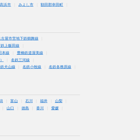
高浜市
みよし市
額田郡幸田町
名古屋市営地下鉄鶴舞線
下鉄上飯田線
田本線
豊橋鉄道渥美線
富）
名鉄三河線
名鉄犬山線
名鉄小牧線
名鉄各務原線
潟
富山
石川
福井
山梨
山口
徳島
香川
愛媛