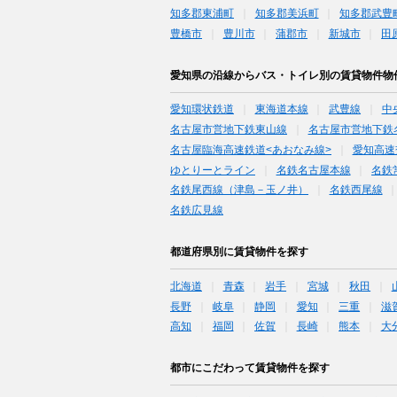
知多郡東浦町
知多郡美浜町
知多郡武豊
豊橋市
豊川市
蒲郡市
新城市
田
愛知県の沿線からバス・トイレ別の賃貸物件物
愛知環状鉄道
東海道本線
武豊線
中
名古屋市営地下鉄東山線
名古屋市営地下鉄
名古屋臨海高速鉄道<あおなみ線>
愛知高速
ゆとりーとライン
名鉄名古屋本線
名鉄
名鉄尾西線（津島－玉ノ井）
名鉄西尾線
名鉄広見線
都道府県別に賃貸物件を探す
北海道
青森
岩手
宮城
秋田
長野
岐阜
静岡
愛知
三重
滋
高知
福岡
佐賀
長崎
熊本
大
都市にこだわって賃貸物件を探す