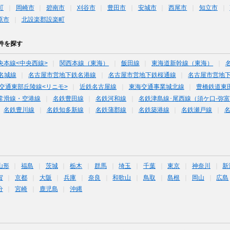
町
岡崎市
碧南市
刈谷市
豊田市
安城市
西尾市
知立市
原市
北設楽郡設楽町
件を探す
央本線<中央西線>
関西本線（東海）
飯田線
東海道新幹線（東海）
名城線
名古屋市営地下鉄名港線
名古屋市営地下鉄桜通線
名古屋市営地
交通東部丘陵線<リニモ>
近鉄名古屋線
東海交通事業城北線
豊橋鉄道東
常滑線・空港線
名鉄豊田線
名鉄河和線
名鉄津島線･尾西線（須ケ口-弥
名鉄豊川線
名鉄知多新線
名鉄蒲郡線
名鉄築港線
名鉄瀬戸線
山形
福島
茨城
栃木
群馬
埼玉
千葉
東京
神奈川
新
賀
京都
大阪
兵庫
奈良
和歌山
鳥取
島根
岡山
広島
分
宮崎
鹿児島
沖縄