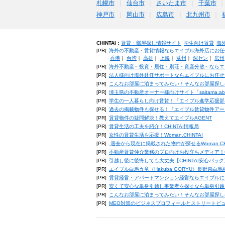
札幌市
仙台市
さいたま市
千葉市
神戸市
岡山市
広島市
北九州市
CHINTAI：
賃貸・部屋探し情報サイト
学生向け賃貸
海
[PR]
海外の不動産・賃貸情報ならエイブル海外店にお任
香港
｜
台湾
｜
高雄
｜
上海
｜
蘇州
｜
深セン
｜
広州
[PR]
海外不動産～投資・居住・別荘・資産分散～ならエ
[PR]
法人様向け海外赴任サポートならエイブルにお任せ
[PR]
こんなお部屋に泊まってみたい！そんなお部屋探し
[PR]
埼玉県の不動産オーナー様向けサイト「saitama.a
[PR]
学生の一人暮らし向け賃貸！「エイブル進学応援部
[PR]
過去の掲載物件も探せる！「エイブル賃貸物件アー
[PR]
賃貸物件の疑問解決！教えてエイブルAGENT
[PR]
賃貸生活の工夫を紹介！CHINTAI情報局
[PR]
女性の賃貸生活を応援！Woman.CHINTAI
[PR]
過去から現在に掲載された物件が探せるWoman.CH
[PR]
不動産賃貸仲介業務のプロ向けお役立ちメディア！CHIN
[PR]
引越し後に後悔しても大丈夫【CHINTAI安心パッ
[PR]
エイブル白馬五竜（Hakuba GORYU）長野県白
[PR]
賃貸経営・アパートマンション経営ならエイブルに
[PR]
安くて安心な単身引越し事業者を探すなら単身引越
[PR]
こんなお部屋に泊まってみたい！そんなお部屋探し
[PR]
MEO対策のビジネスプロフィールとストリートビ