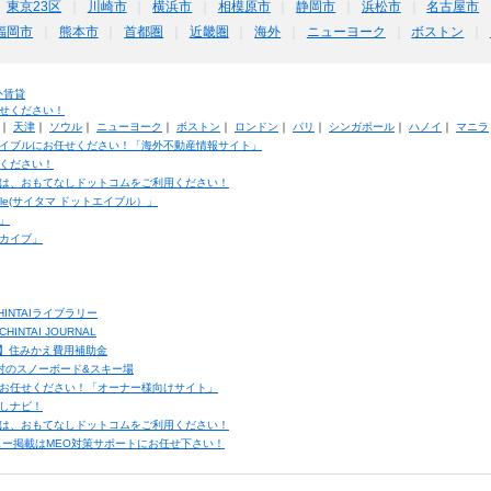
東京23区
川崎市
横浜市
相模原市
静岡市
浜松市
名古屋市
福岡市
熊本市
首都圏
近畿圏
海外
ニューヨーク
ボストン
外賃貸
せください！
｜
天津
｜
ソウル
｜
ニューヨーク
｜
ボストン
｜
ロンドン
｜
パリ
｜
シンガポール
｜
ハノイ
｜
マニラ
イブルにお任せください！「海外不動産情報サイト」
ください！
は、おもてなしドットコムをご利用ください！
ble(サイタマ ドットエイブル）」
」
カイブ」
INTAIライブラリー
TAI JOURNAL
ク】住みかえ費用補助金
馬村のスノーボード&スキー場
お任せください！「オーナー様向けサイト」
しナビ！
は、おもてなしドットコムをご利用ください！
ュー掲載はMEO対策サポートにお任せ下さい！