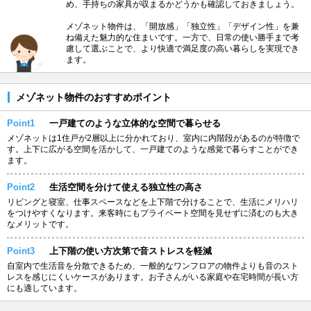
め、手持ちの家具が収まるかどうかも確認しておきましょう。
メゾネット物件は、「開放感」「独立性」「デザイン性」を兼
ね備えた魅力的な住まいです。一方で、日常の使い勝手まで考
慮して選ぶことで、より快適で満足度の高い暮らしを実現でき
ます。
メゾネット物件のおすすめポイント
Point1
一戸建てのような立体的な空間で暮らせる
メゾネットは1住戸が2層以上に分かれており、室内に内階段があるのが特徴で
す。上下に広がる空間を活かして、一戸建てのような感覚で暮らすことができ
ます。
Point2
生活空間を分けて使える独立性の高さ
リビングと寝室、仕事スペースなどを上下階で分けることで、生活にメリハリ
をつけやすくなります。来客時にもプライベート空間を見せずに済むのも大き
なメリットです。
Point3
上下階の使い方次第で音ストレスを軽減
自室内で生活音を分散できるため、一般的なワンフロアの物件よりも音のスト
レスを感じにくいケースがあります。お子さんがいる家庭や在宅時間が長い方
にも適しています。