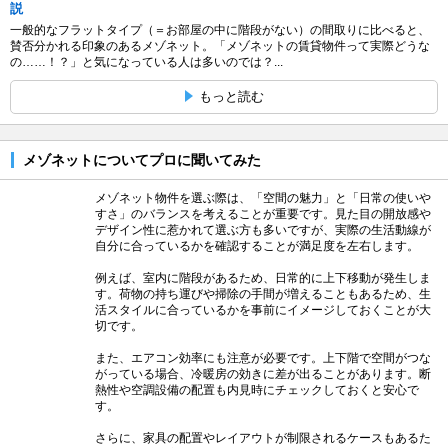
説
一般的なフラットタイプ（＝お部屋の中に階段がない）の間取りに比べると、
賛否分かれる印象のあるメゾネット。「メゾネットの賃貸物件って実際どうな
の……！？」と気になっている人は多いのでは？...
もっと読む
メゾネットについてプロに聞いてみた
メゾネット物件を選ぶ際は、「空間の魅力」と「日常の使いや
すさ」のバランスを考えることが重要です。見た目の開放感や
デザイン性に惹かれて選ぶ方も多いですが、実際の生活動線が
自分に合っているかを確認することが満足度を左右します。
例えば、室内に階段があるため、日常的に上下移動が発生しま
す。荷物の持ち運びや掃除の手間が増えることもあるため、生
活スタイルに合っているかを事前にイメージしておくことが大
切です。
また、エアコン効率にも注意が必要です。上下階で空間がつな
がっている場合、冷暖房の効きに差が出ることがあります。断
熱性や空調設備の配置も内見時にチェックしておくと安心で
す。
さらに、家具の配置やレイアウトが制限されるケースもあるた