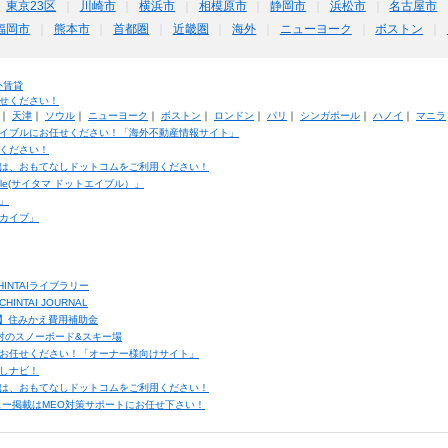
東京23区
川崎市
横浜市
相模原市
静岡市
浜松市
名古屋市
福岡市
熊本市
首都圏
近畿圏
海外
ニューヨーク
ボストン
外賃貸
せください！
｜
天津
｜
ソウル
｜
ニューヨーク
｜
ボストン
｜
ロンドン
｜
パリ
｜
シンガポール
｜
ハノイ
｜
マニラ
イブルにお任せください！「海外不動産情報サイト」
ください！
は、おもてなしドットコムをご利用ください！
ble(サイタマ ドットエイブル）」
」
カイブ」
INTAIライブラリー
TAI JOURNAL
ク】住みかえ費用補助金
馬村のスノーボード&スキー場
お任せください！「オーナー様向けサイト」
しナビ！
は、おもてなしドットコムをご利用ください！
ュー掲載はMEO対策サポートにお任せ下さい！