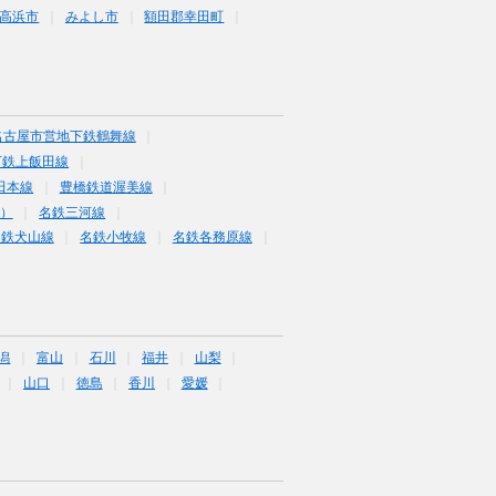
高浜市
みよし市
額田郡幸田町
名古屋市営地下鉄鶴舞線
下鉄上飯田線
田本線
豊橋鉄道渥美線
富）
名鉄三河線
名鉄犬山線
名鉄小牧線
名鉄各務原線
潟
富山
石川
福井
山梨
山口
徳島
香川
愛媛