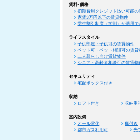
賃料･価格
初期費用クレジット払い可能の
家賃3万円以下の賃貸物件
学生割引制度（学割）が適用で
ライフスタイル
子供部屋・子供可の賃貸物件
ペット可・ペット相談可の賃貸
二人暮らし向け賃貸物件
シニア・高齢者相談可の賃貸物
セキュリティ
宅配ボックス付き
収納
ロフト付き
収納重
室内設備
オール電化
庭付き
都市ガス利用可
光