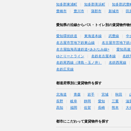
知多郡東浦町
知多郡美浜町
知多郡武豊
豊橋市
豊川市
蒲郡市
新城市
田
愛知県の沿線からバス・トイレ別の賃貸物件物
愛知環状鉄道
東海道本線
武豊線
中
名古屋市営地下鉄東山線
名古屋市営地下鉄
名古屋臨海高速鉄道<あおなみ線>
愛知高速
ゆとりーとライン
名鉄名古屋本線
名鉄
名鉄尾西線（津島－玉ノ井）
名鉄西尾線
名鉄広見線
都道府県別に賃貸物件を探す
北海道
青森
岩手
宮城
秋田
長野
岐阜
静岡
愛知
三重
滋
高知
福岡
佐賀
長崎
熊本
大
都市にこだわって賃貸物件を探す