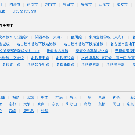
町
岡崎市
碧南市
刈谷市
豊田市
安城市
西尾市
知立市
原市
北設楽郡設楽町
件を探す
央本線<中央西線>
関西本線（東海）
飯田線
東海道新幹線（東海）
名城線
名古屋市営地下鉄名港線
名古屋市営地下鉄桜通線
名古屋市営地
交通東部丘陵線<リニモ>
近鉄名古屋線
東海交通事業城北線
豊橋鉄道東
常滑線・空港線
名鉄豊田線
名鉄河和線
名鉄津島線･尾西線（須ケ口-弥
名鉄豊川線
名鉄知多新線
名鉄蒲郡線
名鉄築港線
名鉄瀬戸線
山形
福島
茨城
栃木
群馬
埼玉
千葉
東京
神奈川
新
賀
京都
大阪
兵庫
奈良
和歌山
鳥取
島根
岡山
広島
分
宮崎
鹿児島
沖縄