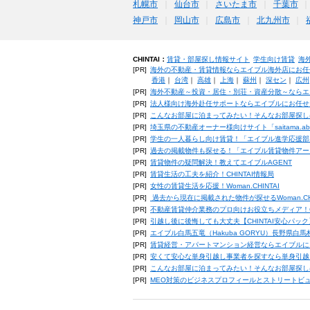
札幌市
仙台市
さいたま市
千葉市
神戸市
岡山市
広島市
北九州市
CHINTAI：
賃貸・部屋探し情報サイト
学生向け賃貸
海
[PR]
海外の不動産・賃貸情報ならエイブル海外店にお任
香港
｜
台湾
｜
高雄
｜
上海
｜
蘇州
｜
深セン
｜
広州
[PR]
海外不動産～投資・居住・別荘・資産分散～ならエ
[PR]
法人様向け海外赴任サポートならエイブルにお任せ
[PR]
こんなお部屋に泊まってみたい！そんなお部屋探し
[PR]
埼玉県の不動産オーナー様向けサイト「saitama.a
[PR]
学生の一人暮らし向け賃貸！「エイブル進学応援部
[PR]
過去の掲載物件も探せる！「エイブル賃貸物件アー
[PR]
賃貸物件の疑問解決！教えてエイブルAGENT
[PR]
賃貸生活の工夫を紹介！CHINTAI情報局
[PR]
女性の賃貸生活を応援！Woman.CHINTAI
[PR]
過去から現在に掲載された物件が探せるWoman.CH
[PR]
不動産賃貸仲介業務のプロ向けお役立ちメディア！CHIN
[PR]
引越し後に後悔しても大丈夫【CHINTAI安心パッ
[PR]
エイブル白馬五竜（Hakuba GORYU）長野県白
[PR]
賃貸経営・アパートマンション経営ならエイブルに
[PR]
安くて安心な単身引越し事業者を探すなら単身引越
[PR]
こんなお部屋に泊まってみたい！そんなお部屋探し
[PR]
MEO対策のビジネスプロフィールとストリートビ