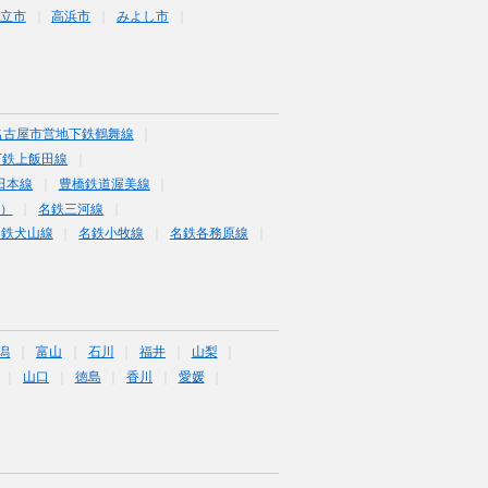
立市
高浜市
みよし市
名古屋市営地下鉄鶴舞線
下鉄上飯田線
田本線
豊橋鉄道渥美線
富）
名鉄三河線
名鉄犬山線
名鉄小牧線
名鉄各務原線
潟
富山
石川
福井
山梨
山口
徳島
香川
愛媛