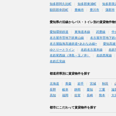
知多郡阿久比町
知多郡東浦町
知多郡美
額田郡幸田町
豊橋市
豊川市
蒲郡市
愛知県の沿線からバス・トイレ別の賃貸物件物
愛知環状鉄道
東海道本線
武豊線
中
名古屋市営地下鉄東山線
名古屋市営地下鉄
名古屋臨海高速鉄道<あおなみ線>
愛知高速
ゆとりーとライン
名鉄名古屋本線
名鉄
名鉄尾西線（津島－玉ノ井）
名鉄西尾線
名鉄広見線
都道府県別に賃貸物件を探す
北海道
青森
岩手
宮城
秋田
長野
岐阜
静岡
愛知
三重
滋
高知
福岡
佐賀
長崎
熊本
大
都市にこだわって賃貸物件を探す