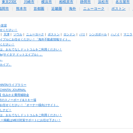
東京23区
川崎市
横浜市
相模原市
静岡市
浜松市
名古屋市
福岡市
熊本市
首都圏
近畿圏
海外
ニューヨーク
ボストン
外賃貸
せください！
｜
天津
｜
ソウル
｜
ニューヨーク
｜
ボストン
｜
ロンドン
｜
パリ
｜
シンガポール
｜
ハノイ
｜
マニラ
イブルにお任せください！「海外不動産情報サイト」
ください！
は、おもてなしドットコムをご利用ください！
ble(サイタマ ドットエイブル）」
」
カイブ」
INTAIライブラリー
TAI JOURNAL
ク】住みかえ費用補助金
馬村のスノーボード&スキー場
お任せください！「オーナー様向けサイト」
しナビ！
は、おもてなしドットコムをご利用ください！
ュー掲載はMEO対策サポートにお任せ下さい！