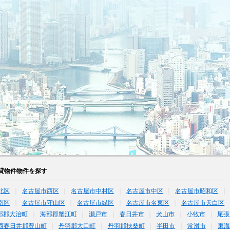
貸物件物件を探す
北区
名古屋市西区
名古屋市中村区
名古屋市中区
名古屋市昭和区
南区
名古屋市守山区
名古屋市緑区
名古屋市名東区
名古屋市天白区
部郡大治町
海部郡蟹江町
瀬戸市
春日井市
犬山市
小牧市
尾張
西春日井郡豊山町
丹羽郡大口町
丹羽郡扶桑町
半田市
常滑市
東