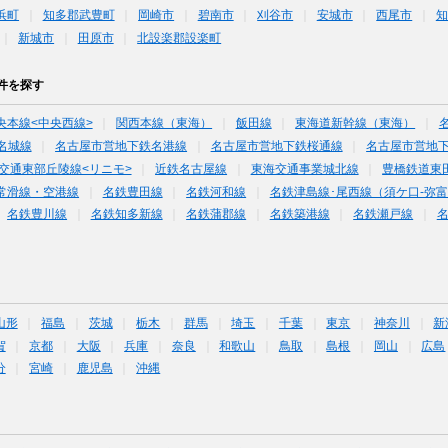
浜町
知多郡武豊町
岡崎市
碧南市
刈谷市
安城市
西尾市
知
新城市
田原市
北設楽郡設楽町
件を探す
央本線<中央西線>
関西本線（東海）
飯田線
東海道新幹線（東海）
名城線
名古屋市営地下鉄名港線
名古屋市営地下鉄桜通線
名古屋市営地
交通東部丘陵線<リニモ>
近鉄名古屋線
東海交通事業城北線
豊橋鉄道東
常滑線・空港線
名鉄豊田線
名鉄河和線
名鉄津島線･尾西線（須ケ口-弥
名鉄豊川線
名鉄知多新線
名鉄蒲郡線
名鉄築港線
名鉄瀬戸線
山形
福島
茨城
栃木
群馬
埼玉
千葉
東京
神奈川
新
賀
京都
大阪
兵庫
奈良
和歌山
鳥取
島根
岡山
広島
分
宮崎
鹿児島
沖縄