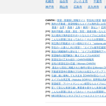
札幌市
仙台市
さいたま市
千葉市
神戸市
岡山市
広島市
北九州市
CHINTAI：
賃貸・部屋探し情報サイト
学生向け賃貸
海
[PR]
海外の不動産・賃貸情報ならエイブル海外店にお任
香港
｜
台湾
｜
高雄
｜
上海
｜
蘇州
｜
深セン
｜
広州
[PR]
海外不動産～投資・居住・別荘・資産分散～ならエ
[PR]
法人様向け海外赴任サポートならエイブルにお任せ
[PR]
こんなお部屋に泊まってみたい！そんなお部屋探し
[PR]
埼玉県の不動産オーナー様向けサイト「saitama.a
[PR]
学生の一人暮らし向け賃貸！「エイブル進学応援部
[PR]
過去の掲載物件も探せる！「エイブル賃貸物件アー
[PR]
賃貸物件の疑問解決！教えてエイブルAGENT
[PR]
賃貸生活の工夫を紹介！CHINTAI情報局
[PR]
女性の賃貸生活を応援！Woman.CHINTAI
[PR]
過去から現在に掲載された物件が探せるWoman.CH
[PR]
不動産賃貸仲介業務のプロ向けお役立ちメディア！CHIN
[PR]
引越し後に後悔しても大丈夫【CHINTAI安心パッ
[PR]
エイブル白馬五竜（Hakuba GORYU）長野県白
[PR]
賃貸経営・アパートマンション経営ならエイブルに
[PR]
安くて安心な単身引越し事業者を探すなら単身引越
[PR]
こんなお部屋に泊まってみたい！そんなお部屋探し
[PR]
MEO対策のビジネスプロフィールとストリートビ