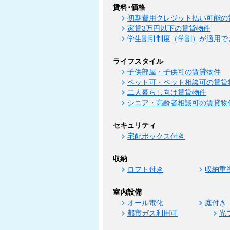
賃料･価格
初期費用クレジット払い可能の
家賃3万円以下の賃貸物件
学生割引制度（学割）が適用で
ライフスタイル
子供部屋・子供可の賃貸物件
ペット可・ペット相談可の賃貸
二人暮らし向け賃貸物件
シニア・高齢者相談可の賃貸物
セキュリティ
宅配ボックス付き
収納
ロフト付き
収納重
室内設備
オール電化
庭付き
都市ガス利用可
光