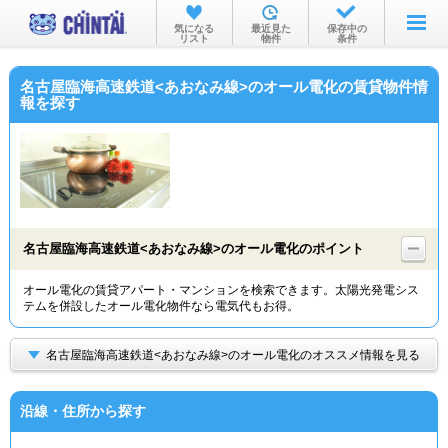
お部屋を探す
気になる
最近見た
保存中の
リスト
物件
条件
沿線・駅から
名古屋臨海高速鉄道<あおなみ線>のオール電化の賃貸物件情
住所から
報を探す
家賃相場から
通勤通学時間から
物件特集から
名古屋臨海高速鉄道<あおなみ線>のオール電化のポイント
不動産会社から
オール電化の賃貸アパート・マンションを検索できます。太陽光発電シス
TOP
テムを併設したオール電化物件なら電気代もお得。
名古屋臨海高速鉄道<あおなみ線>のオール電化のオススメ情報を見る
沿線・住所から探す