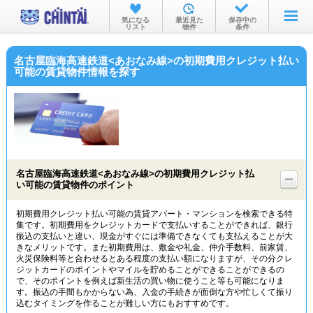
お部屋を探す
気になる
最近見た
保存中の
リスト
物件
条件
沿線・駅から
名古屋臨海高速鉄道<あおなみ線>の初期費用クレジット払い
住所から
可能の賃貸物件情報を探す
家賃相場から
通勤通学時間から
物件特集から
名古屋臨海高速鉄道<あおなみ線>の初期費用クレジット払
不動産会社から
い可能の賃貸物件のポイント
TOP
初期費用クレジット払い可能の賃貸アパート・マンションを検索できる特
集です。初期費用をクレジットカードで支払いすることができれば、銀行
振込の支払いと違い、現金がすぐには準備できなくても支払えることが大
きなメリットです。また初期費用は、敷金や礼金、仲介手数料、前家賃、
火災保険料等と合わせるとある程度の支払い額になりますが、その分クレ
ジットカードのポイントやマイルを貯めることができることができるの
で、そのポイントを例えば新生活の買い物に使うこと等も可能になりま
す。振込の手間もかからない為、入金の手続きが面倒な方や忙しくて振り
込むタイミングを作ることが難しい方にもおすすめです。