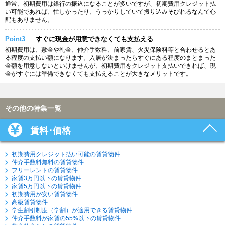
通常、初期費用は銀行の振込になることが多いですが、初期費用クレジット払
い可能であれば、忙しかったり、うっかりしていて振り込みそびれるなんて心
配もありません。
Point3
すぐに現金が用意できなくても支払える
初期費用は、敷金や礼金、仲介手数料、前家賃、火災保険料等と合わせるとあ
る程度の支払い額になります。入居が決まったらすぐにある程度のまとまった
金額を用意しないといけませんが、初期費用をクレジット支払いできれば、現
金がすぐには準備できなくても支払えることが大きなメリットです。
その他の特集一覧
賃料･価格
初期費用クレジット払い可能の賃貸物件
仲介手数料無料の賃貸物件
フリーレントの賃貸物件
家賃3万円以下の賃貸物件
家賃5万円以下の賃貸物件
初期費用が安い賃貸物件
高級賃貸物件
学生割引制度（学割）が適用できる賃貸物件
仲介手数料が家賃の55%以下の賃貸物件