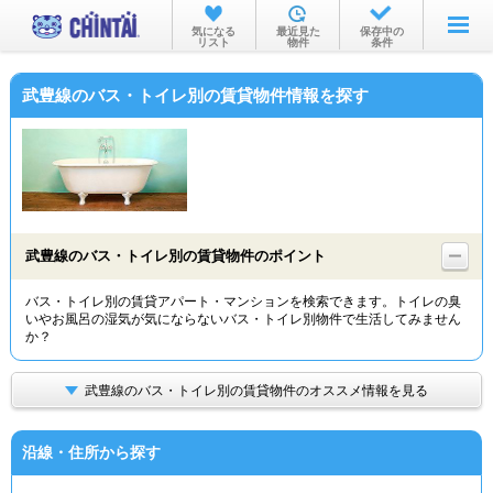
お部屋を探す
気になる
最近見た
保存中の
リスト
物件
条件
沿線・駅から
武豊線のバス・トイレ別の賃貸物件情報を探す
住所から
家賃相場から
通勤通学時間から
物件特集から
武豊線のバス・トイレ別の賃貸物件のポイント
不動産会社から
バス・トイレ別の賃貸アパート・マンションを検索できます。トイレの臭
いやお風呂の湿気が気にならないバス・トイレ別物件で生活してみません
TOP
か？
武豊線のバス・トイレ別の賃貸物件のオススメ情報を見る
沿線・住所から探す