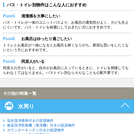
バス・トイレ別物件はこんな人におすすめ
Point1
清潔感を大事にしたい
バス・トイレが一体のユニットバスより、お風呂の通気性がよく、カビも生え
にくいです。バス・トイレを綺麗にしておきたい方におすすめです。
Point2
お風呂はゆったり過ごしたい
トイレとお風呂が一緒になるとお風呂も狭くなりがち。窮屈な思いをしたくな
いという方におすすめです。
Point3
同居人がいる
同居人の方がいると、自分がお風呂に入っているときに、トイレを我慢しても
らわなくてはなりません。バストイレ別ならそんなことも心配不要です。
その他の特集一覧
水周り
温水洗浄便座付きの賃貸物件
食器洗浄乾燥機（食洗機）付きの賃貸物件
カウンターキッチン付きの賃貸物件