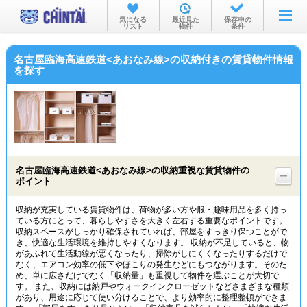
お部屋を探す
気になる
最近見た
保存中の
リスト
物件
条件
沿線・駅から
名古屋臨海高速鉄道<あおなみ線>の収納付きの賃貸物件情報
住所から
を探す
家賃相場から
通勤通学時間から
物件特集から
名古屋臨海高速鉄道<あおなみ線>の収納重視な賃貸物件の
不動産会社から
ポイント
TOP
収納が充実している賃貸物件は、荷物が多い方や服・趣味用品を多く持っ
ている方にとって、暮らしやすさを大きく左右する重要なポイントです。
収納スペースがしっかり確保されていれば、部屋をすっきり保つことがで
き、快適な生活環境を維持しやすくなります。 収納が不足していると、物
があふれて生活動線が悪くなったり、掃除がしにくくなったりするだけで
なく、エアコン効率の低下やほこりの発生などにもつながります。そのた
め、単に広さだけでなく「収納量」も重視して物件を選ぶことが大切で
す。 また、収納には納戸やウォークインクローゼットなどさまざまな種類
があり、用途に応じて使い分けることで、より効率的に整理整頓ができま