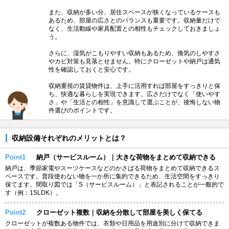
また、収納が多い分、居住スペースが狭くなっているケースも
あるため、部屋の広さとのバランスも重要です。収納量だけで
なく、生活動線や家具配置との相性もチェックしておきましょ
う。
さらに、湿気がこもりやすい収納もあるため、換気のしやすさ
やカビ対策も見落とせません。特にクローゼットや納戸は通気
性を確認しておくと安心です。
収納重視の賃貸物件は、上手に活用すれば部屋をすっきりと保
ち、快適な暮らしを実現できます。広さだけでなく「使いやす
さ」や「生活との相性」を意識して選ぶことが、後悔しない物
件選びのポイントです。
収納設備それぞれのメリットとは？
Point1
納戸（サービスルーム）｜大きな荷物をまとめて収納できる
納戸は、季節家電やスーツケースなどのかさばる荷物をまとめて収納できるス
ペースです。普段使わない物を一か所に集約できるため、生活空間をすっきり
保てます。間取り図では「S（サービスルーム）」と表記されることが一般的で
す（例：1SLDK）。
Point2
クローゼット複数｜収納を分散して部屋を美しく保てる
クローゼットが複数ある物件では、衣類や日用品を用途別に分けて収納できま