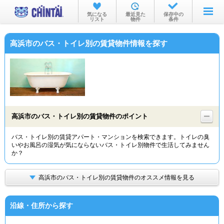
お部屋を探す
気になる
最近見た
保存中の
リスト
物件
条件
沿線・駅から
高浜市のバス・トイレ別の賃貸物件情報を探す
住所から
家賃相場から
通勤通学時間から
物件特集から
高浜市のバス・トイレ別の賃貸物件のポイント
不動産会社から
バス・トイレ別の賃貸アパート・マンションを検索できます。トイレの臭
いやお風呂の湿気が気にならないバス・トイレ別物件で生活してみません
TOP
か？
高浜市のバス・トイレ別の賃貸物件のオススメ情報を見る
沿線・住所から探す