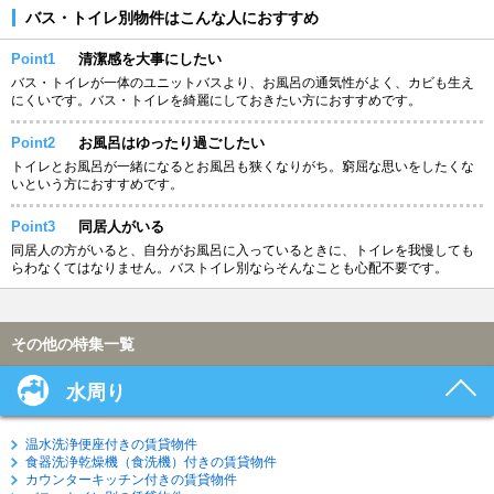
バス・トイレ別物件はこんな人におすすめ
Point1
清潔感を大事にしたい
バス・トイレが一体のユニットバスより、お風呂の通気性がよく、カビも生え
にくいです。バス・トイレを綺麗にしておきたい方におすすめです。
Point2
お風呂はゆったり過ごしたい
トイレとお風呂が一緒になるとお風呂も狭くなりがち。窮屈な思いをしたくな
いという方におすすめです。
Point3
同居人がいる
同居人の方がいると、自分がお風呂に入っているときに、トイレを我慢しても
らわなくてはなりません。バストイレ別ならそんなことも心配不要です。
その他の特集一覧
水周り
温水洗浄便座付きの賃貸物件
食器洗浄乾燥機（食洗機）付きの賃貸物件
カウンターキッチン付きの賃貸物件