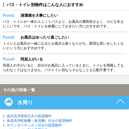
バス・トイレ別物件はこんな人におすすめ
Point1
清潔感を大事にしたい
バス・トイレが一体のユニットバスより、お風呂の通気性がよく、カビも生え
にくいです。バス・トイレを綺麗にしておきたい方におすすめです。
Point2
お風呂はゆったり過ごしたい
トイレとお風呂が一緒になるとお風呂も狭くなりがち。窮屈な思いをしたくな
いという方におすすめです。
Point3
同居人がいる
同居人の方がいると、自分がお風呂に入っているときに、トイレを我慢しても
らわなくてはなりません。バストイレ別ならそんなことも心配不要です。
その他の特集一覧
水周り
温水洗浄便座付きの賃貸物件
食器洗浄乾燥機（食洗機）付きの賃貸物件
カウンターキッチン付きの賃貸物件