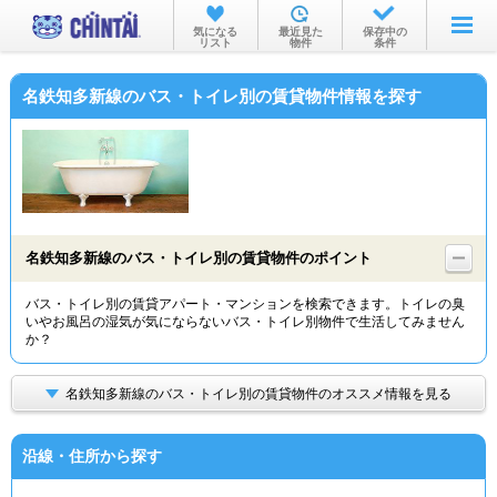
お部屋を探す
気になる
最近見た
保存中の
リスト
物件
条件
沿線・駅から
名鉄知多新線のバス・トイレ別の賃貸物件情報を探す
住所から
家賃相場から
通勤通学時間から
物件特集から
名鉄知多新線のバス・トイレ別の賃貸物件のポイント
不動産会社から
バス・トイレ別の賃貸アパート・マンションを検索できます。トイレの臭
いやお風呂の湿気が気にならないバス・トイレ別物件で生活してみません
TOP
か？
名鉄知多新線のバス・トイレ別の賃貸物件のオススメ情報を見る
沿線・住所から探す