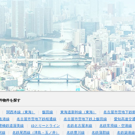
件物件を探す
関西本線（東海）
飯田線
東海道新幹線（東海）
名古屋市営地下鉄
名港線
名古屋市営地下鉄桜通線
名古屋市営地下鉄上飯田線
愛知高速交通
豊橋鉄道渥美線
ゆとりーとライン
名鉄名古屋本線
名鉄常滑線・空港線
河線
名鉄尾西線（津島－玉ノ井）
名鉄豊川線
名鉄蒲郡線
名鉄築港線