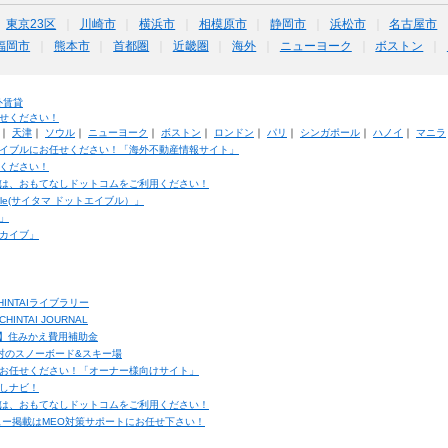
東京23区
川崎市
横浜市
相模原市
静岡市
浜松市
名古屋市
福岡市
熊本市
首都圏
近畿圏
海外
ニューヨーク
ボストン
外賃貸
せください！
｜
天津
｜
ソウル
｜
ニューヨーク
｜
ボストン
｜
ロンドン
｜
パリ
｜
シンガポール
｜
ハノイ
｜
マニラ
イブルにお任せください！「海外不動産情報サイト」
ください！
は、おもてなしドットコムをご利用ください！
ble(サイタマ ドットエイブル）」
」
カイブ」
INTAIライブラリー
TAI JOURNAL
ク】住みかえ費用補助金
馬村のスノーボード&スキー場
お任せください！「オーナー様向けサイト」
しナビ！
は、おもてなしドットコムをご利用ください！
ュー掲載はMEO対策サポートにお任せ下さい！