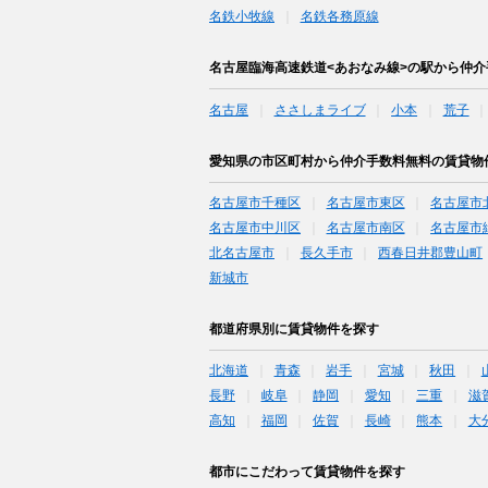
名鉄小牧線
名鉄各務原線
名古屋臨海高速鉄道<あおなみ線>の駅から仲
名古屋
ささしまライブ
小本
荒子
愛知県の市区町村から仲介手数料無料の賃貸物
名古屋市千種区
名古屋市東区
名古屋市
名古屋市中川区
名古屋市南区
名古屋市
北名古屋市
長久手市
西春日井郡豊山町
新城市
都道府県別に賃貸物件を探す
北海道
青森
岩手
宮城
秋田
長野
岐阜
静岡
愛知
三重
滋
高知
福岡
佐賀
長崎
熊本
大
都市にこだわって賃貸物件を探す