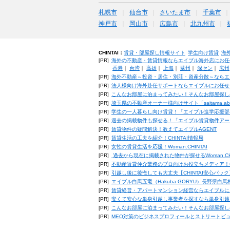
札幌市
仙台市
さいたま市
千葉市
神戸市
岡山市
広島市
北九州市
CHINTAI：
賃貸・部屋探し情報サイト
学生向け賃貸
海
[PR]
海外の不動産・賃貸情報ならエイブル海外店にお任
香港
｜
台湾
｜
高雄
｜
上海
｜
蘇州
｜
深セン
｜
広州
[PR]
海外不動産～投資・居住・別荘・資産分散～ならエ
[PR]
法人様向け海外赴任サポートならエイブルにお任せ
[PR]
こんなお部屋に泊まってみたい！そんなお部屋探し
[PR]
埼玉県の不動産オーナー様向けサイト「saitama.a
[PR]
学生の一人暮らし向け賃貸！「エイブル進学応援部
[PR]
過去の掲載物件も探せる！「エイブル賃貸物件アー
[PR]
賃貸物件の疑問解決！教えてエイブルAGENT
[PR]
賃貸生活の工夫を紹介！CHINTAI情報局
[PR]
女性の賃貸生活を応援！Woman.CHINTAI
[PR]
過去から現在に掲載された物件が探せるWoman.CH
[PR]
不動産賃貸仲介業務のプロ向けお役立ちメディア！CHIN
[PR]
引越し後に後悔しても大丈夫【CHINTAI安心パッ
[PR]
エイブル白馬五竜（Hakuba GORYU）長野県白
[PR]
賃貸経営・アパートマンション経営ならエイブルに
[PR]
安くて安心な単身引越し事業者を探すなら単身引越
[PR]
こんなお部屋に泊まってみたい！そんなお部屋探し
[PR]
MEO対策のビジネスプロフィールとストリートビ