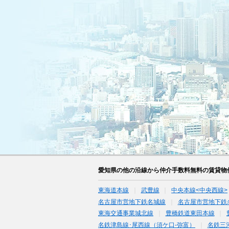
愛知県の他の沿線から仲介手数料無料の賃貸物
東海道本線
武豊線
中央本線<中央西線>
名古屋市営地下鉄名城線
名古屋市営地下鉄
東海交通事業城北線
豊橋鉄道東田本線
名鉄津島線･尾西線（須ケ口-弥富）
名鉄三