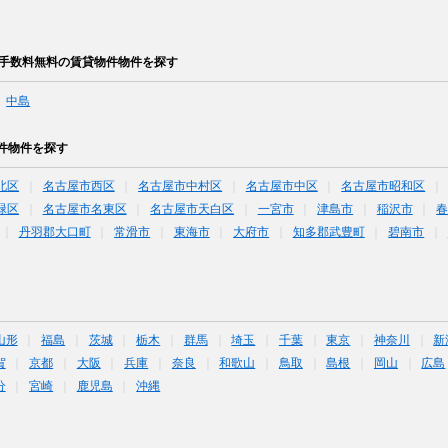
介手数料無料の賃貸物件物件を探す
中島
件物件を探す
北区
名古屋市西区
名古屋市中村区
名古屋市中区
名古屋市昭和区
緑区
名古屋市名東区
名古屋市天白区
一宮市
津島市
稲沢市
丹羽郡大口町
常滑市
東海市
大府市
知多郡武豊町
碧南市
山形
福島
茨城
栃木
群馬
埼玉
千葉
東京
神奈川
新
賀
京都
大阪
兵庫
奈良
和歌山
鳥取
島根
岡山
広島
分
宮崎
鹿児島
沖縄