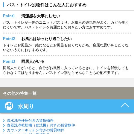
バス・トイレ別物件はこんな人におすすめ
Point1
清潔感を大事にしたい
バス・トイレが一体のユニットバスより、お風呂の通気性がよく、カビも生え
にくいです。バス・トイレを綺麗にしておきたい方におすすめです。
Point2
お風呂はゆったり過ごしたい
トイレとお風呂が一緒になるとお風呂も狭くなりがち。窮屈な思いをしたくな
いという方におすすめです。
Point3
同居人がいる
同居人の方がいると、自分がお風呂に入っているときに、トイレを我慢しても
らわなくてはなりません。バストイレ別ならそんなことも心配不要です。
その他の特集一覧
水周り
温水洗浄便座付きの賃貸物件
食器洗浄乾燥機（食洗機）付きの賃貸物件
カウンターキッチン付きの賃貸物件