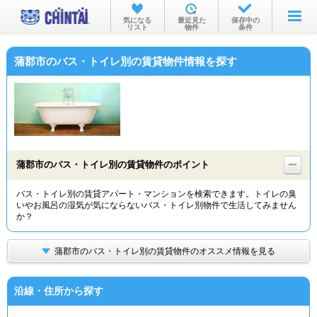
お部屋を探す
気になる
最近見た
保存中の
リスト
物件
条件
沿線・駅から
蒲郡市のバス・トイレ別の賃貸物件情報を探す
住所から
家賃相場から
通勤通学時間から
物件特集から
蒲郡市のバス・トイレ別の賃貸物件のポイント
不動産会社から
バス・トイレ別の賃貸アパート・マンションを検索できます。トイレの臭
いやお風呂の湿気が気にならないバス・トイレ別物件で生活してみません
TOP
か？
蒲郡市のバス・トイレ別の賃貸物件のオススメ情報を見る
沿線・住所から探す