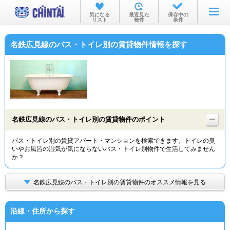
お部屋を探す
気になる
最近見た
保存中の
リスト
物件
条件
沿線・駅から
名鉄広見線のバス・トイレ別の賃貸物件情報を探す
住所から
家賃相場から
通勤通学時間から
物件特集から
名鉄広見線のバス・トイレ別の賃貸物件のポイント
不動産会社から
バス・トイレ別の賃貸アパート・マンションを検索できます。トイレの臭
いやお風呂の湿気が気にならないバス・トイレ別物件で生活してみません
TOP
か？
名鉄広見線のバス・トイレ別の賃貸物件のオススメ情報を見る
沿線・住所から探す