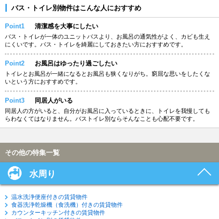
バス・トイレ別物件はこんな人におすすめ
Point1
清潔感を大事にしたい
バス・トイレが一体のユニットバスより、お風呂の通気性がよく、カビも生え
にくいです。バス・トイレを綺麗にしておきたい方におすすめです。
Point2
お風呂はゆったり過ごしたい
トイレとお風呂が一緒になるとお風呂も狭くなりがち。窮屈な思いをしたくな
いという方におすすめです。
Point3
同居人がいる
同居人の方がいると、自分がお風呂に入っているときに、トイレを我慢しても
らわなくてはなりません。バストイレ別ならそんなことも心配不要です。
その他の特集一覧
水周り
温水洗浄便座付きの賃貸物件
食器洗浄乾燥機（食洗機）付きの賃貸物件
カウンターキッチン付きの賃貸物件