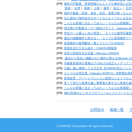
[PR]
海外の不動産・賃貸情報ならエイブル海外店にお任
香港
｜
台湾
｜
高雄
｜
上海
｜
蘇州
｜
深セン
｜
広州
[PR]
海外不動産～投資・居住・別荘・資産分散～ならエ
[PR]
法人様向け海外赴任サポートならエイブルにお任せ
[PR]
こんなお部屋に泊まってみたい！そんなお部屋探し
[PR]
埼玉県の不動産オーナー様向けサイト「saitama.a
[PR]
学生の一人暮らし向け賃貸！「エイブル進学応援部
[PR]
過去の掲載物件も探せる！「エイブル賃貸物件アー
[PR]
賃貸物件の疑問解決！教えてエイブルAGENT
[PR]
賃貸生活の工夫を紹介！CHINTAI情報局
[PR]
女性の賃貸生活を応援！Woman.CHINTAI
[PR]
過去から現在に掲載された物件が探せるWoman.CH
[PR]
不動産賃貸仲介業務のプロ向けお役立ちメディア！CHIN
[PR]
引越し後に後悔しても大丈夫【CHINTAI安心パッ
[PR]
エイブル白馬五竜（Hakuba GORYU）長野県白
[PR]
賃貸経営・アパートマンション経営ならエイブルに
[PR]
安くて安心な単身引越し事業者を探すなら単身引越
[PR]
こんなお部屋に泊まってみたい！そんなお部屋探し
[PR]
MEO対策のビジネスプロフィールとストリートビ
お問合せ
地域一覧
© CHINTAI Corporation All rights reserved.