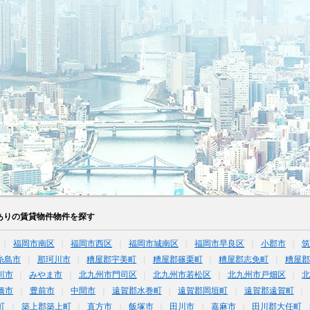
ありの賃貸物件物件を探す
福岡市南区
福岡市西区
福岡市城南区
福岡市早良区
小郡市
糸島市
那珂川市
糟屋郡宇美町
糟屋郡篠栗町
糟屋郡志免町
糟屋郡
川市
みやま市
北九州市門司区
北九州市若松区
北九州市戸畑区
橋市
豊前市
中間市
遠賀郡水巻町
遠賀郡岡垣町
遠賀郡遠賀町
町
築上郡築上町
直方市
飯塚市
田川市
嘉麻市
田川郡大任町