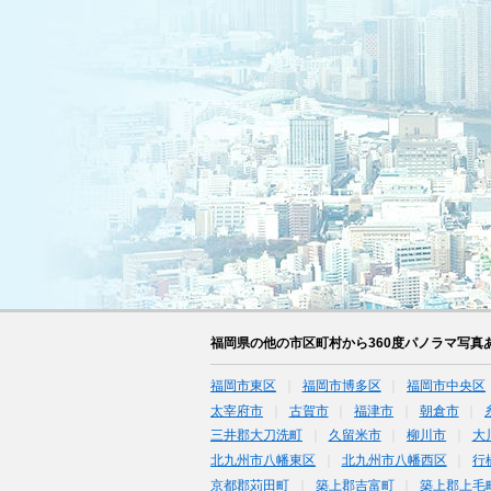
福岡県の他の市区町村から360度パノラマ写真
福岡市東区
福岡市博多区
福岡市中央区
太宰府市
古賀市
福津市
朝倉市
三井郡大刀洗町
久留米市
柳川市
大
北九州市八幡東区
北九州市八幡西区
行
京都郡苅田町
築上郡吉富町
築上郡上毛