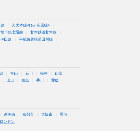
山線
久大本線<ゆふ高原線>
営地下鉄七隈線
甘木鉄道甘木線
道伊田線
平成筑豊鉄道田川線
潟
富山
石川
福井
山梨
山口
徳島
香川
愛媛
新潟市
京都市
大阪市
堺市
ロンドン