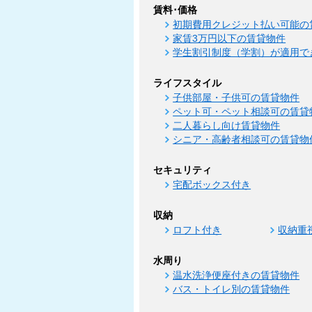
賃料･価格
初期費用クレジット払い可能の
家賃3万円以下の賃貸物件
学生割引制度（学割）が適用で
ライフスタイル
子供部屋・子供可の賃貸物件
ペット可・ペット相談可の賃貸
二人暮らし向け賃貸物件
シニア・高齢者相談可の賃貸物
セキュリティ
宅配ボックス付き
収納
ロフト付き
収納重
水周り
温水洗浄便座付きの賃貸物件
バス・トイレ別の賃貸物件