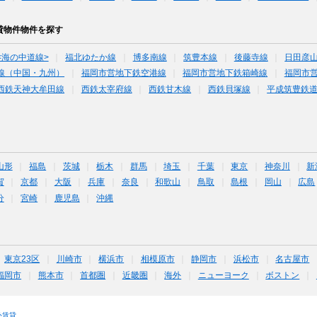
貸物件物件を探す
<海の中道線>
福北ゆたか線
博多南線
筑豊本線
後藤寺線
日田彦
線（中国・九州）
福岡市営地下鉄空港線
福岡市営地下鉄箱崎線
福岡市
西鉄天神大牟田線
西鉄太宰府線
西鉄甘木線
西鉄貝塚線
平成筑豊鉄
山形
福島
茨城
栃木
群馬
埼玉
千葉
東京
神奈川
新
賀
京都
大阪
兵庫
奈良
和歌山
鳥取
島根
岡山
広島
分
宮崎
鹿児島
沖縄
東京23区
川崎市
横浜市
相模原市
静岡市
浜松市
名古屋市
福岡市
熊本市
首都圏
近畿圏
海外
ニューヨーク
ボストン
外賃貸