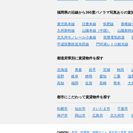
福岡県の沿線から360度パノラマ写真ありの賃
鹿児島本線
日豊本線
筑肥線
香椎線
九州新幹線
山陽本線（中国）
山陽新幹
北九州モノレール小倉線
筑豊電気鉄道
平成筑豊鉄道糸田線
門司港レトロ観光線
都道府県別に賃貸物件を探す
北海道
青森
岩手
宮城
秋田
長野
岐阜
静岡
愛知
三重
滋
高知
福岡
佐賀
長崎
熊本
大
都市にこだわって賃貸物件を探す
札幌市
仙台市
さいたま市
千葉市
神戸市
岡山市
広島市
北九州市
CHINTAI：
賃貸・部屋探し情報サイト
学生向け賃貸
海