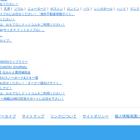
せください！
｜
天津
｜
ソウル
｜
ニューヨーク
｜
ボストン
｜
ロンドン
｜
パリ
｜
シンガポール
｜
ハノイ
｜
マニラ
イブルにお任せください！「海外不動産情報サイト」
ください！
は、おもてなしドットコムをご利用ください！
ble(サイタマ ドットエイブル）」
」
カイブ」
INTAIライブラリー
TAI JOURNAL
ク】住みかえ費用補助金
馬村のスノーボード&スキー場
お任せください！「オーナー様向けサイト」
しナビ！
は、おもてなしドットコムをご利用ください！
ュー掲載はMEO対策サポートにお任せ下さい！
アーカイブ
サイトマップ
リンクについて
サイトポリシー
個人情報保護