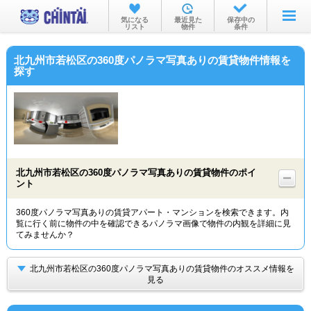
お部屋を探す
気になる
最近見た
保存中の
リスト
物件
条件
沿線・駅から
北九州市若松区の360度パノラマ写真ありの賃貸物件情報を
住所から
探す
家賃相場から
通勤通学時間から
物件特集から
北九州市若松区の360度パノラマ写真ありの賃貸物件のポイ
不動産会社から
ント
TOP
360度パノラマ写真ありの賃貸アパート・マンションを検索できます。内
覧に行く前に物件の中を確認できるパノラマ画像で物件の内観を詳細に見
てみませんか？
北九州市若松区の360度パノラマ写真ありの賃貸物件のオススメ情報を
見る