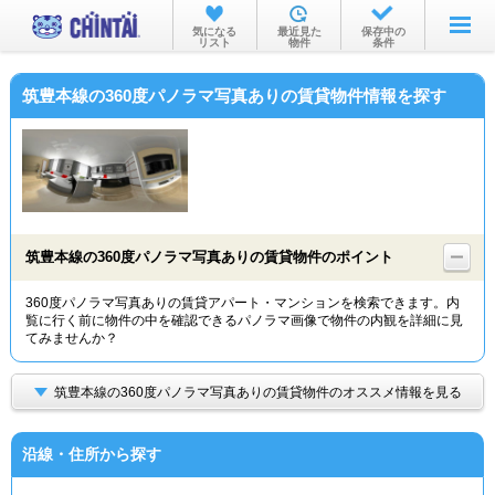
お部屋を探す
気になる
最近見た
保存中の
リスト
物件
条件
沿線・駅から
筑豊本線の360度パノラマ写真ありの賃貸物件情報を探す
住所から
家賃相場から
通勤通学時間から
物件特集から
筑豊本線の360度パノラマ写真ありの賃貸物件のポイント
不動産会社から
360度パノラマ写真ありの賃貸アパート・マンションを検索できます。内
覧に行く前に物件の中を確認できるパノラマ画像で物件の内観を詳細に見
TOP
てみませんか？
筑豊本線の360度パノラマ写真ありの賃貸物件のオススメ情報を見る
沿線・住所から探す