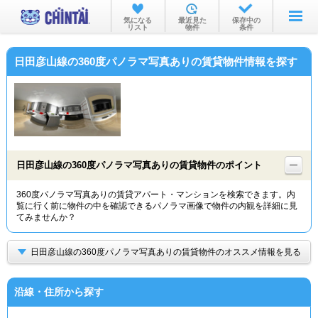
お部屋を探す
気になる
最近見た
保存中の
リスト
物件
条件
沿線・駅から
日田彦山線の360度パノラマ写真ありの賃貸物件情報を探す
住所から
家賃相場から
通勤通学時間から
物件特集から
日田彦山線の360度パノラマ写真ありの賃貸物件のポイント
不動産会社から
360度パノラマ写真ありの賃貸アパート・マンションを検索できます。内
覧に行く前に物件の中を確認できるパノラマ画像で物件の内観を詳細に見
TOP
てみませんか？
日田彦山線の360度パノラマ写真ありの賃貸物件のオススメ情報を見る
沿線・住所から探す