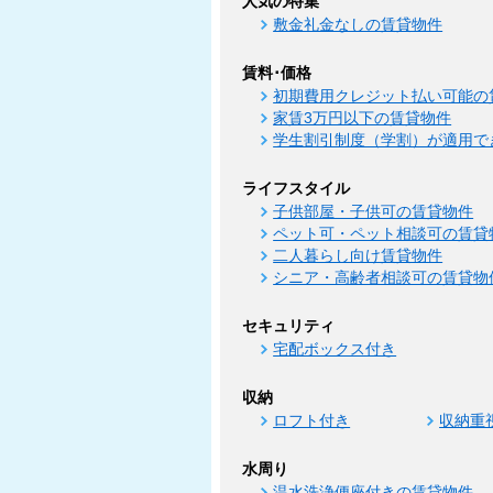
人気の特集
敷金礼金なしの賃貸物件
賃料･価格
初期費用クレジット払い可能の
家賃3万円以下の賃貸物件
学生割引制度（学割）が適用で
ライフスタイル
子供部屋・子供可の賃貸物件
ペット可・ペット相談可の賃貸
二人暮らし向け賃貸物件
シニア・高齢者相談可の賃貸物
セキュリティ
宅配ボックス付き
収納
ロフト付き
収納重
水周り
温水洗浄便座付きの賃貸物件