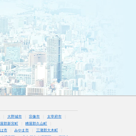
市
大野城市
宗像市
太宰府市
屋郡新宮町
糟屋郡久山町
は市
みやま市
三潴郡大木町