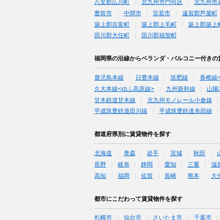
八女郡広川町
北九州市門司区
北九州市
豊前市
中間市
宮若市
遠賀郡芦屋町
築上郡吉富町
築上郡上毛町
築上郡築上
田川郡大任町
田川郡福智町
福岡県の沿線からベランダ・バルコニー付きの
鹿児島本線
日豊本線
筑肥線
香椎線
久大本線<ゆふ高原線>
九州新幹線
山陽
甘木鉄道甘木線
北九州モノレール小倉線
平成筑豊鉄道田川線
平成筑豊鉄道糸田線
都道府県別に賃貸物件を探す
北海道
青森
岩手
宮城
秋田
長野
岐阜
静岡
愛知
三重
滋
高知
福岡
佐賀
長崎
熊本
大
都市にこだわって賃貸物件を探す
札幌市
仙台市
さいたま市
千葉市