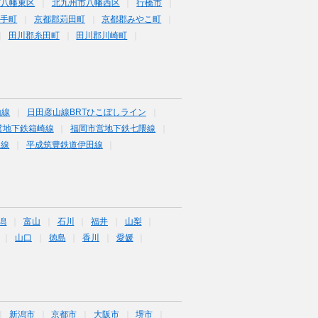
市八幡東区
北九州市八幡西区
行橋市
鞍手町
京都郡苅田町
京都郡みやこ町
田川郡糸田町
田川郡川崎町
山線
日田彦山線BRTひこぼしライン
営地下鉄箱崎線
福岡市営地下鉄七隈線
塚線
平成筑豊鉄道伊田線
潟
富山
石川
福井
山梨
山口
徳島
香川
愛媛
新潟市
京都市
大阪市
堺市