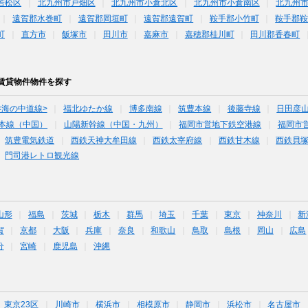
若松区
北九州市戸畑区
北九州市小倉北区
北九州市小倉南区
北九州
遠賀郡水巻町
遠賀郡岡垣町
遠賀郡遠賀町
鞍手郡小竹町
鞍手郡
町
直方市
飯塚市
田川市
嘉麻市
嘉穂郡桂川町
田川郡香春町
賃貸物件物件を探す
<海の中道線>
福北ゆたか線
博多南線
筑豊本線
後藤寺線
日田彦
本線（中国）
山陽新幹線（中国・九州）
福岡市営地下鉄空港線
福岡市
筑豊電気鉄道
西鉄天神大牟田線
西鉄太宰府線
西鉄甘木線
西鉄貝
門司港レトロ観光線
山形
福島
茨城
栃木
群馬
埼玉
千葉
東京
神奈川
新
賀
京都
大阪
兵庫
奈良
和歌山
鳥取
島根
岡山
広島
分
宮崎
鹿児島
沖縄
東京23区
川崎市
横浜市
相模原市
静岡市
浜松市
名古屋市