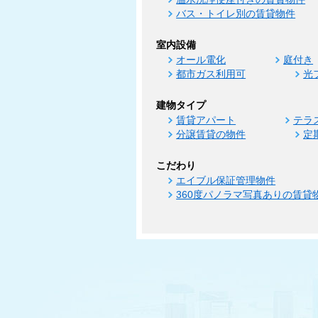
バス・トイレ別の賃貸物件
室内設備
オール電化
庭付き
都市ガス利用可
光
建物タイプ
賃貸アパート
テラ
分譲賃貸の物件
定
こだわり
エイブル保証管理物件
360度パノラマ写真ありの賃貸