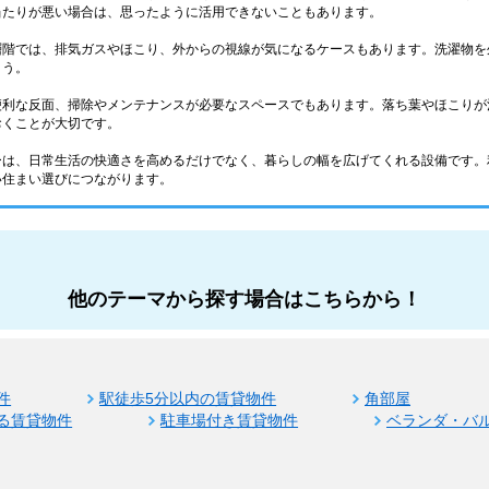
当たりが悪い場合は、思ったように活用できないこともあります。
層階では、排気ガスやほこり、外からの視線が気になるケースもあります。洗濯物を
ょう。
便利な反面、掃除やメンテナンスが必要なスペースでもあります。落ち葉やほこりが
おくことが大切です。
ーは、日常生活の快適さを高めるだけでなく、暮らしの幅を広げてくれる設備です。
い住まい選びにつながります。
他のテーマから探す場合はこちらから！
件
駅徒歩5分以内の賃貸物件
角部屋
る賃貸物件
駐車場付き賃貸物件
ベランダ・バ