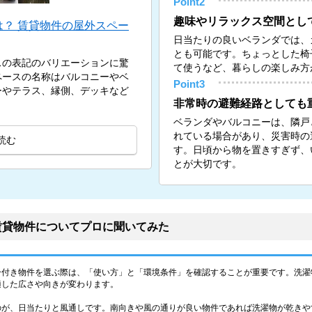
Point2
趣味やリラックス空間とし
？ 賃貸物件の屋外スペー
日当たりの良いベランダでは、
とも可能です。ちょっとした椅
スの表記のバリエーションに驚
て使うなど、暮らしの楽しみ方
ペースの名称はバルコニーやベ
Point3
ーやテラス、縁側、デッキなど
非常時の避難経路としても
ベランダやバルコニーは、隣戸
れている場合があり、災害時の
読む
す。日頃から物を置きすぎず、
とが大切です。
賃貸物件についてプロに聞いてみた
ー付き物件を選ぶ際は、「使い方」と「環境条件」を確認することが重要です。洗濯
適した広さや向きが変わります。
のが、日当たりと風通しです。南向きや風の通りが良い物件であれば洗濯物が乾きや