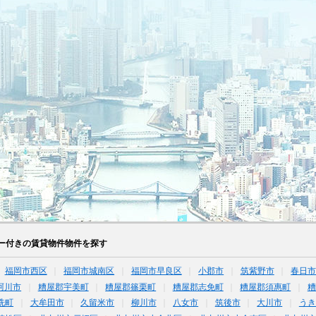
ー付きの賃貸物件物件を探す
福岡市西区
福岡市城南区
福岡市早良区
小郡市
筑紫野市
春日
珂川市
糟屋郡宇美町
糟屋郡篠栗町
糟屋郡志免町
糟屋郡須惠町
糟
洗町
大牟田市
久留米市
柳川市
八女市
筑後市
大川市
うき