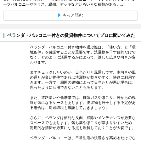
ーフバルコニーやテラス、縁側、デッキなどいろいろな種類がある。...
もっと読む
ベランダ・バルコニー付きの賃貸物件についてプロに聞いてみた
ベランダ・バルコニー付き物件を選ぶ際は、「使い方」と「環
境条件」を確認することが重要です。洗濯物を干す目的だけで
なく、どのように活用するかによって、適した広さや向きが変
わります。
まずチェックしたいのが、日当たりと風通しです。南向きや風
の通りが良い物件であれば洗濯物が乾きやすく、快適に利用で
きます。一方で、周囲の建物によって日当たりが悪い場合は、
思ったように活用できないこともあります。
また、道路沿いや低層階では、排気ガスやほこり、外からの視
線が気になるケースもあります。洗濯物を外干しする予定があ
る場合は、周辺環境も確認しておきましょう。
さらに、ベランダは便利な反面、掃除やメンテナンスが必要な
スペースでもあります。落ち葉やほこりが溜まりやすいため、
定期的な清掃が必要になる点も理解しておくことが大切です。
ベランダ・バルコニーは、日常生活の快適さを高めるだけでな