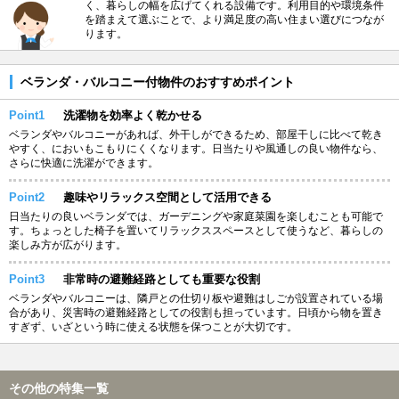
く、暮らしの幅を広げてくれる設備です。利用目的や環境条件
を踏まえて選ぶことで、より満足度の高い住まい選びにつなが
ります。
ベランダ・バルコニー付物件のおすすめポイント
Point1
洗濯物を効率よく乾かせる
ベランダやバルコニーがあれば、外干しができるため、部屋干しに比べて乾き
やすく、においもこもりにくくなります。日当たりや風通しの良い物件なら、
さらに快適に洗濯ができます。
Point2
趣味やリラックス空間として活用できる
日当たりの良いベランダでは、ガーデニングや家庭菜園を楽しむことも可能で
す。ちょっとした椅子を置いてリラックススペースとして使うなど、暮らしの
楽しみ方が広がります。
Point3
非常時の避難経路としても重要な役割
ベランダやバルコニーは、隣戸との仕切り板や避難はしごが設置されている場
合があり、災害時の避難経路としての役割も担っています。日頃から物を置き
すぎず、いざという時に使える状態を保つことが大切です。
その他の特集一覧