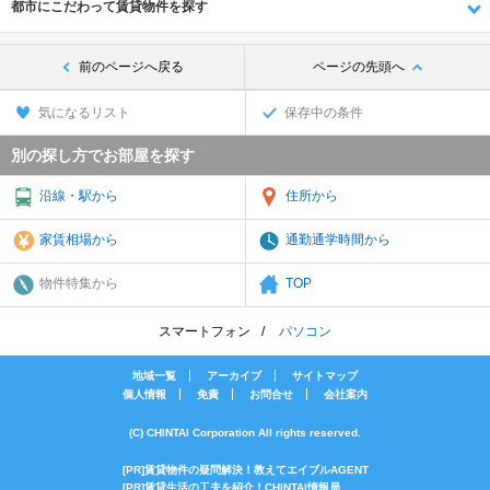
都市にこだわって賃貸物件を探す
前のページへ戻る
ページの先頭へ
気になるリスト
保存中の条件
別の探し方でお部屋を探す
沿線・駅から
住所から
家賃相場から
通勤通学時間から
物件特集から
TOP
スマートフォン
パソコン
地域一覧
アーカイブ
サイトマップ
個人情報
免責
お問合せ
会社案内
(C) CHINTAI Corporation All rights reserved.
[PR]賃貸物件の疑問解決！教えてエイブルAGENT
[PR]賃貸生活の工夫を紹介！CHINTAI情報局