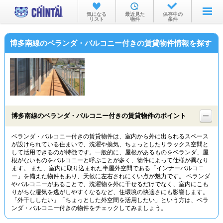
お部屋を探す
気になる
最近見た
保存中の
リスト
物件
条件
沿線・駅から
博多南線のベランダ・バルコニー付きの賃貸物件情報を探す
住所から
家賃相場から
通勤通学時間から
物件特集から
博多南線のベランダ・バルコニー付きの賃貸物件のポイント
不動産会社から
ベランダ・バルコニー付きの賃貸物件は、室内から外に出られるスペース
が設けられている住まいで、洗濯や換気、ちょっとしたリラックス空間と
TOP
して活用できるのが特徴です。一般的に、屋根があるものをベランダ、屋
根がないものをバルコニーと呼ぶことが多く、物件によって仕様が異なり
ます。 また、室内に取り込まれた半屋外空間である「インナーバルコニ
ー」を備えた物件もあり、天候に左右されにくい点が魅力です。 ベランダ
やバルコニーがあることで、洗濯物を外に干せるだけでなく、室内にこも
りがちな湿気を逃がしやすくなるなど、住環境の快適さにも影響します。
「外干ししたい」「ちょっとした外空間を活用したい」という方は、ベラ
ンダ・バルコニー付きの物件をチェックしてみましょう。