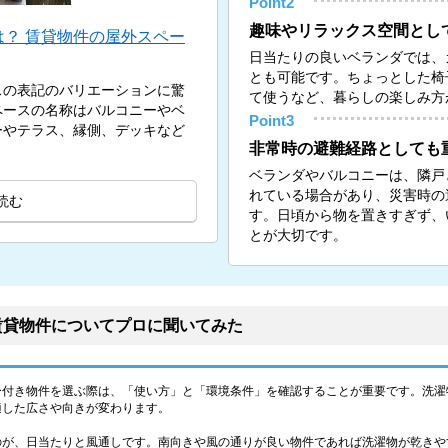
Point2
趣味やリラックス空間とし
？ 賃貸物件の屋外スペー
日当たりの良いベランダでは、
とも可能です。ちょっとした椅
スの表記のバリエーションに驚
て使うなど、暮らしの楽しみ方
ペースの名称はバルコニーやベ
Point3
ーやテラス、縁側、デッキなど
非常時の避難経路としても
ベランダやバルコニーは、隣戸
れている場合があり、災害時の
読む
す。日頃から物を置きすぎず、
とが大切です。
賃貸物件についてプロに聞いてみた
ー付き物件を選ぶ際は、「使い方」と「環境条件」を確認することが重要です。洗濯
適した広さや向きが変わります。
のが、日当たりと風通しです。南向きや風の通りが良い物件であれば洗濯物が乾きや