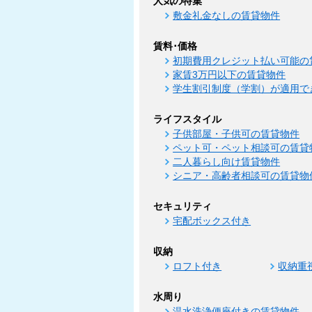
人気の特集
敷金礼金なしの賃貸物件
賃料･価格
初期費用クレジット払い可能の
家賃3万円以下の賃貸物件
学生割引制度（学割）が適用で
ライフスタイル
子供部屋・子供可の賃貸物件
ペット可・ペット相談可の賃貸
二人暮らし向け賃貸物件
シニア・高齢者相談可の賃貸物
セキュリティ
宅配ボックス付き
収納
ロフト付き
収納重
水周り
温水洗浄便座付きの賃貸物件