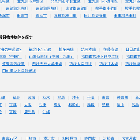
若松区
北九州市戸畑区
北九州市小倉北区
北九州市小倉南区
北九州
遠賀郡水巻町
遠賀郡岡垣町
遠賀郡遠賀町
鞍手郡小竹町
鞍手郡
飯塚市
田川市
嘉麻市
嘉穂郡桂川町
田川郡香春町
田川郡糸田町
賃貸物件物件を探す
<海の中道線>
福北ゆたか線
博多南線
筑豊本線
後藤寺線
日田彦
本線（中国）
山陽新幹線（中国・九州）
福岡市営地下鉄空港線
福岡市
筑豊電気鉄道
西鉄天神大牟田線
西鉄太宰府線
西鉄甘木線
西鉄貝
門司港レトロ観光線
山形
福島
茨城
栃木
群馬
埼玉
千葉
東京
神奈川
新
賀
京都
大阪
兵庫
奈良
和歌山
鳥取
島根
岡山
広島
分
宮崎
鹿児島
沖縄
東京23区
川崎市
横浜市
相模原市
静岡市
浜松市
名古屋市