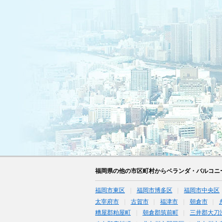
福岡県の他の市区町村からベランダ・バルコニ
福岡市東区
福岡市博多区
福岡市中央区
太宰府市
古賀市
福津市
朝倉市
糟屋郡粕屋町
朝倉郡筑前町
三井郡大刀