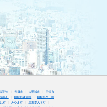
筑紫野市
春日市
大野城市
宗像市
須惠町
糟屋郡新宮町
糟屋郡久山町
は市
みやま市
三潴郡大木町