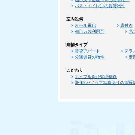
バス・トイレ別の賃貸物件
室内設備
オール電化
庭付き
都市ガス利用可
光
建物タイプ
賃貸アパート
テラ
分譲賃貸の物件
定
こだわり
エイブル保証管理物件
360度パノラマ写真ありの賃貸