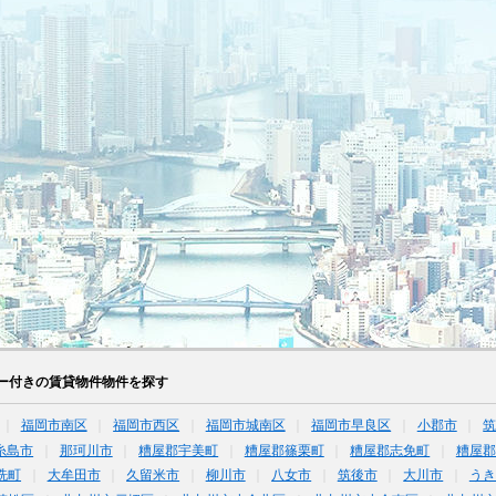
ー付きの賃貸物件物件を探す
福岡市南区
福岡市西区
福岡市城南区
福岡市早良区
小郡市
糸島市
那珂川市
糟屋郡宇美町
糟屋郡篠栗町
糟屋郡志免町
糟屋郡
洗町
大牟田市
久留米市
柳川市
八女市
筑後市
大川市
うき