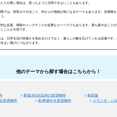
当たりが悪い場合は、思ったように活用できないこともあります。
層階では、排気ガスやほこり、外からの視線が気になるケースもあります。洗濯物を
ょう。
便利な反面、掃除やメンテナンスが必要なスペースでもあります。落ち葉やほこりが
おくことが大切です。
ーは、日常生活の快適さを高めるだけでなく、暮らしの幅を広げてくれる設備です。
い住まい選びにつながります。
他のテーマから探す場合はこちらから！
件
駅徒歩5分以内の賃貸物件
角部屋
る賃貸物件
駐車場付き賃貸物件
ベランダ・バ