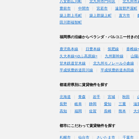
八女郡広川町
北九州市門司区
北九州市
豊前市
中間市
宮若市
遠賀郡芦屋町
築上郡上毛町
築上郡築上町
直方市
田川郡福智町
福岡県の沿線からベランダ・バルコニー付きの
鹿児島本線
日豊本線
筑肥線
香椎線
久大本線<ゆふ高原線>
九州新幹線
山陽
甘木鉄道甘木線
北九州モノレール小倉線
平成筑豊鉄道田川線
平成筑豊鉄道糸田線
都道府県別に賃貸物件を探す
北海道
青森
岩手
宮城
秋田
長野
岐阜
静岡
愛知
三重
滋
高知
福岡
佐賀
長崎
熊本
大
都市にこだわって賃貸物件を探す
札幌市
仙台市
さいたま市
千葉市