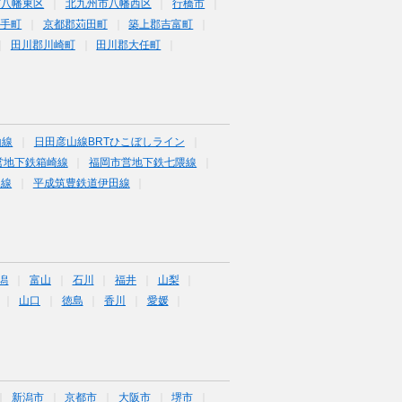
市八幡東区
北九州市八幡西区
行橋市
鞍手町
京都郡苅田町
築上郡吉富町
田川郡川崎町
田川郡大任町
山線
日田彦山線BRTひこぼしライン
営地下鉄箱崎線
福岡市営地下鉄七隈線
塚線
平成筑豊鉄道伊田線
潟
富山
石川
福井
山梨
山口
徳島
香川
愛媛
新潟市
京都市
大阪市
堺市