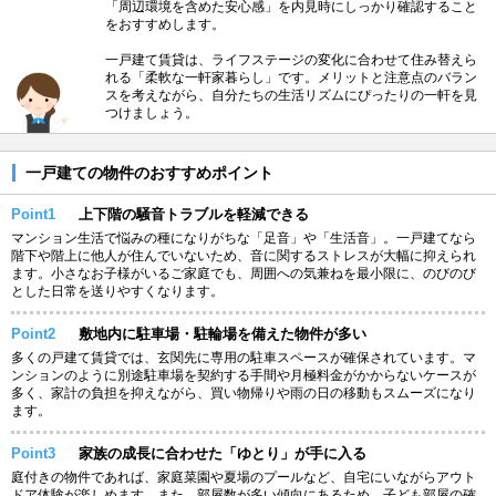
「周辺環境を含めた安心感」を内見時にしっかり確認すること
をおすすめします。
一戸建て賃貸は、ライフステージの変化に合わせて住み替えら
れる「柔軟な一軒家暮らし」です。メリットと注意点のバラン
スを考えながら、自分たちの生活リズムにぴったりの一軒を見
つけましょう。
一戸建ての物件のおすすめポイント
Point1
上下階の騒音トラブルを軽減できる
マンション生活で悩みの種になりがちな「足音」や「生活音」。一戸建てなら
階下や階上に他人が住んでいないため、音に関するストレスが大幅に抑えられ
ます。小さなお子様がいるご家庭でも、周囲への気兼ねを最小限に、のびのび
とした日常を送りやすくなります。
Point2
敷地内に駐車場・駐輪場を備えた物件が多い
多くの戸建て賃貸では、玄関先に専用の駐車スペースが確保されています。マ
ンションのように別途駐車場を契約する手間や月極料金がかからないケースが
多く、家計の負担を抑えながら、買い物帰りや雨の日の移動もスムーズになり
ます。
Point3
家族の成長に合わせた「ゆとり」が手に入る
庭付きの物件であれば、家庭菜園や夏場のプールなど、自宅にいながらアウト
ドア体験が楽しめます。また、部屋数が多い傾向にあるため、子ども部屋の確