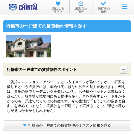
お部屋を探す
気になる
最近見た
保存中の
リスト
物件
条件
沿線・駅から
行橋市の一戸建ての賃貸物件情報を探す
住所から
家賃相場から
通勤通学時間から
物件特集から
行橋市の一戸建ての賃貸物件のポイント
不動産会社から
「賃貸＝マンション・アパート」というイメージが強いですが、一軒家を
借りるという選択肢には、集合住宅にはない独自の魅力があります。例え
TOP
ば、専用の庭でガーデニングを楽しんだり、お子様やペットと気兼ねなく
遊んだり。駐車場が敷地内にある物件も多く、車を所有するハードルが下
がるのも一戸建てならではの特徴です。今の生活に「もう少しの広さと自
由」を求めているなら、選択肢を一戸建てまで広げることで、理想の暮ら
しが見つかるかもしれません。
行橋市の一戸建ての賃貸物件のオススメ情報を見る