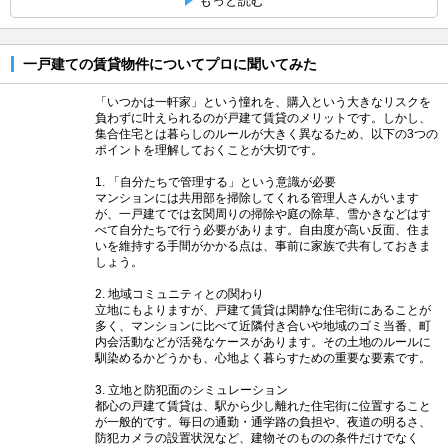
もっと読む
一戸建ての賃貸物件についてプロに聞いてみた
「いつかは一軒家」という憧れを、購入という大きなリスクを
負わずに叶えられるのが戸建て賃貸のメリットです。しかし、
集合住宅とは暮らしのルールが大きく異なるため、以下の3つの
ポイントを理解しておくことが大切です。
1. 「自分たちで管理する」という意識が必要
マンションには共用部を掃除してくれる管理人さんがいます
が、一戸建てでは玄関周りの掃除や庭の除草、雪かきなどはす
べて自分たちで行う必要があります。自由度が高い反面、住ま
いを維持する手間がかかる点は、事前に家族で共有しておきま
しょう。
2. 地域コミュニティとの関わり
立地にもよりますが、戸建て賃貸は閑静な住宅街にあることが
多く、マンションに比べて近隣付き合いや地域のゴミ当番、町
内会活動などが活発なケースがあります。その土地のルールに
馴染めるかどうかも、心地よく暮らすための重要な要素です。
3. 立地と防犯面のシミュレーション
都心の戸建て賃貸は、駅から少し離れた住宅街に位置すること
が一般的です。毎日の通勤・通学路の負担や、夜道の明るさ、
防犯カメラの設置状況など、建物そのものの条件だけでなく