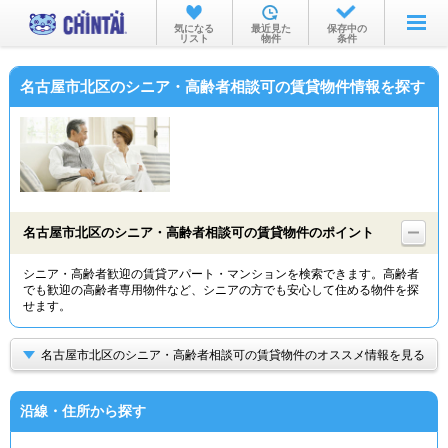
お部屋を探す
気になる
最近見た
保存中の
リスト
物件
条件
沿線・駅から
名古屋市北区のシニア・高齢者相談可の賃貸物件情報を探す
住所から
家賃相場から
通勤通学時間から
物件特集から
名古屋市北区のシニア・高齢者相談可の賃貸物件のポイント
不動産会社から
シニア・高齢者歓迎の賃貸アパート・マンションを検索できます。高齢者
でも歓迎の高齢者専用物件など、シニアの方でも安心して住める物件を探
TOP
せます。
名古屋市北区のシニア・高齢者相談可の賃貸物件のオススメ情報を見る
沿線・住所から探す