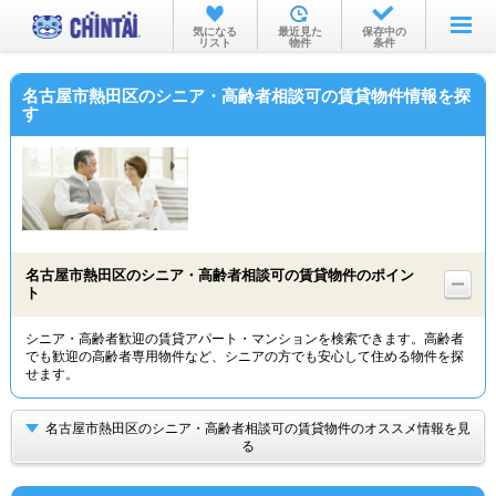
お部屋を探す
気になる
最近見た
保存中の
リスト
物件
条件
沿線・駅から
名古屋市熱田区のシニア・高齢者相談可の賃貸物件情報を探
住所から
す
家賃相場から
通勤通学時間から
物件特集から
名古屋市熱田区のシニア・高齢者相談可の賃貸物件のポイン
不動産会社から
ト
TOP
シニア・高齢者歓迎の賃貸アパート・マンションを検索できます。高齢者
でも歓迎の高齢者専用物件など、シニアの方でも安心して住める物件を探
せます。
名古屋市熱田区のシニア・高齢者相談可の賃貸物件のオススメ情報を見
る