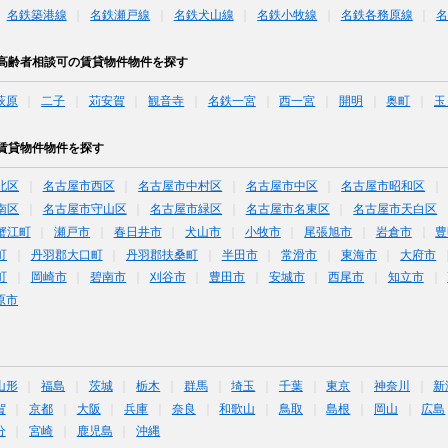
名鉄築港線
名鉄瀬戸線
名鉄犬山線
名鉄小牧線
名鉄各務原線
高齢者相談可の賃貸物件物件を探す
萩原
二子
苅安賀
観音寺
名鉄一宮
西一宮
開明
奥町
玉
賃貸物件物件を探す
北区
名古屋市西区
名古屋市中村区
名古屋市中区
名古屋市昭和区
南区
名古屋市守山区
名古屋市緑区
名古屋市名東区
名古屋市天白区
蟹江町
瀬戸市
春日井市
犬山市
小牧市
尾張旭市
岩倉市
豊
町
丹羽郡大口町
丹羽郡扶桑町
半田市
常滑市
東海市
大府市
町
岡崎市
碧南市
刈谷市
豊田市
安城市
西尾市
知立市
原市
山形
福島
茨城
栃木
群馬
埼玉
千葉
東京
神奈川
新
賀
京都
大阪
兵庫
奈良
和歌山
鳥取
島根
岡山
広島
分
宮崎
鹿児島
沖縄