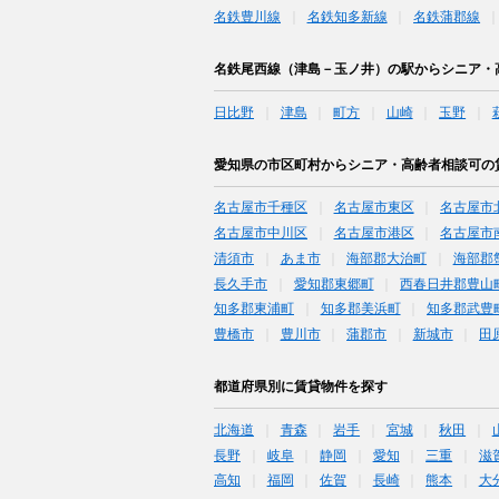
名鉄豊川線
名鉄知多新線
名鉄蒲郡線
名鉄尾西線（津島－玉ノ井）の駅からシニア・
日比野
津島
町方
山崎
玉野
愛知県の市区町村からシニア・高齢者相談可の
名古屋市千種区
名古屋市東区
名古屋市
名古屋市中川区
名古屋市港区
名古屋市
清須市
あま市
海部郡大治町
海部郡
長久手市
愛知郡東郷町
西春日井郡豊山
知多郡東浦町
知多郡美浜町
知多郡武豊
豊橋市
豊川市
蒲郡市
新城市
田
都道府県別に賃貸物件を探す
北海道
青森
岩手
宮城
秋田
長野
岐阜
静岡
愛知
三重
滋
高知
福岡
佐賀
長崎
熊本
大