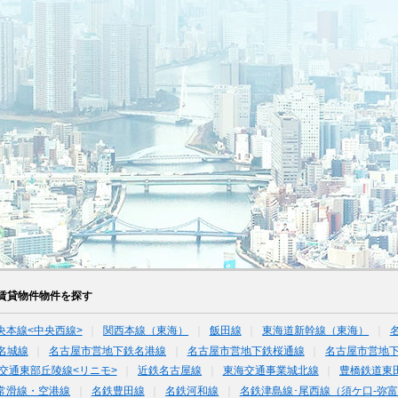
賃貸物件物件を探す
央本線<中央西線>
関西本線（東海）
飯田線
東海道新幹線（東海）
名城線
名古屋市営地下鉄名港線
名古屋市営地下鉄桜通線
名古屋市営地
交通東部丘陵線<リニモ>
近鉄名古屋線
東海交通事業城北線
豊橋鉄道東
常滑線・空港線
名鉄豊田線
名鉄河和線
名鉄津島線･尾西線（須ケ口-弥