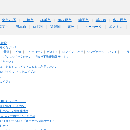
東京23区
川崎市
横浜市
相模原市
静岡市
浜松市
名古屋市
福岡市
熊本市
首都圏
近畿圏
海外
ニューヨーク
ボストン
外賃貸
せください！
｜
天津
｜
ソウル
｜
ニューヨーク
｜
ボストン
｜
ロンドン
｜
パリ
｜
シンガポール
｜
ハノイ
｜
マニラ
イブルにお任せください！「海外不動産情報サイト」
ください！
は、おもてなしドットコムをご利用ください！
ble(サイタマ ドットエイブル）」
」
カイブ」
INTAIライブラリー
TAI JOURNAL
ク】住みかえ費用補助金
馬村のスノーボード&スキー場
お任せください！「オーナー様向けサイト」
しナビ！