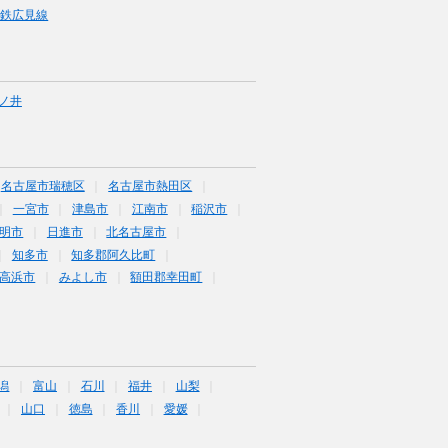
名鉄広見線
ノ井
名古屋市瑞穂区
名古屋市熱田区
一宮市
津島市
江南市
稲沢市
明市
日進市
北名古屋市
知多市
知多郡阿久比町
高浜市
みよし市
額田郡幸田町
潟
富山
石川
福井
山梨
山口
徳島
香川
愛媛