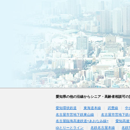
愛知県の他の沿線からシニア・高齢者相談可の
愛知環状鉄道
東海道本線
武豊線
中
名古屋市営地下鉄東山線
名古屋市営地下鉄
名古屋臨海高速鉄道<あおなみ線>
愛知高速
ゆとりーとライン
名鉄名古屋本線
名鉄