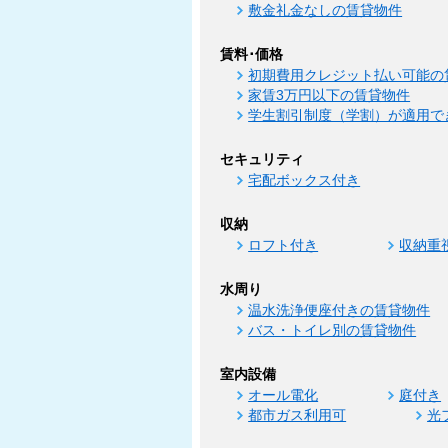
敷金礼金なしの賃貸物件
賃料･価格
初期費用クレジット払い可能の
家賃3万円以下の賃貸物件
学生割引制度（学割）が適用で
セキュリティ
宅配ボックス付き
収納
ロフト付き
収納重
水周り
温水洗浄便座付きの賃貸物件
バス・トイレ別の賃貸物件
室内設備
オール電化
庭付き
都市ガス利用可
光