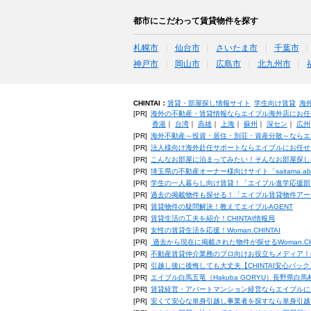
都市にこだわって賃貸物件を探す
札幌市
仙台市
さいたま市
千葉市
神戸市
岡山市
広島市
北九州市
CHINTAI：
賃貸・部屋探し情報サイト
学生向け賃貸
海
[PR]
海外の不動産・賃貸情報ならエイブル海外店にお任
香港
｜
台湾
｜
高雄
｜
上海
｜
蘇州
｜
深セン
｜
広州
[PR]
海外不動産～投資・居住・別荘・資産分散～ならエ
[PR]
法人様向け海外赴任サポートならエイブルにお任せ
[PR]
こんなお部屋に泊まってみたい！そんなお部屋探し
[PR]
埼玉県の不動産オーナー様向けサイト「saitama.a
[PR]
学生の一人暮らし向け賃貸！「エイブル進学応援部
[PR]
過去の掲載物件も探せる！「エイブル賃貸物件アー
[PR]
賃貸物件の疑問解決！教えてエイブルAGENT
[PR]
賃貸生活の工夫を紹介！CHINTAI情報局
[PR]
女性の賃貸生活を応援！Woman.CHINTAI
[PR]
過去から現在に掲載された物件が探せるWoman.CH
[PR]
不動産賃貸仲介業務のプロ向けお役立ちメディア！CHIN
[PR]
引越し後に後悔しても大丈夫【CHINTAI安心パッ
[PR]
エイブル白馬五竜（Hakuba GORYU）長野県白
[PR]
賃貸経営・アパートマンション経営ならエイブルに
[PR]
安くて安心な単身引越し事業者を探すなら単身引越