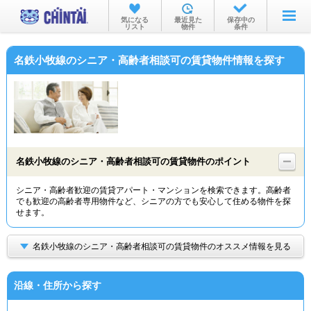
お部屋を探す
気になる
最近見た
保存中の
リスト
物件
条件
沿線・駅から
名鉄小牧線のシニア・高齢者相談可の賃貸物件情報を探す
住所から
家賃相場から
通勤通学時間から
物件特集から
名鉄小牧線のシニア・高齢者相談可の賃貸物件のポイント
不動産会社から
シニア・高齢者歓迎の賃貸アパート・マンションを検索できます。高齢者
でも歓迎の高齢者専用物件など、シニアの方でも安心して住める物件を探
TOP
せます。
名鉄小牧線のシニア・高齢者相談可の賃貸物件のオススメ情報を見る
沿線・住所から探す