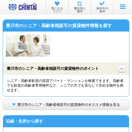
お部屋を探す
気になる
最近見た
保存中の
リスト
物件
条件
沿線・駅から
豊川市のシニア・高齢者相談可の賃貸物件情報を探す
住所から
家賃相場から
通勤通学時間から
物件特集から
豊川市のシニア・高齢者相談可の賃貸物件のポイント
不動産会社から
シニア・高齢者歓迎の賃貸アパート・マンションを検索できます。高齢者
でも歓迎の高齢者専用物件など、シニアの方でも安心して住める物件を探
TOP
せます。
豊川市のシニア・高齢者相談可の賃貸物件のオススメ情報を見る
沿線・住所から探す