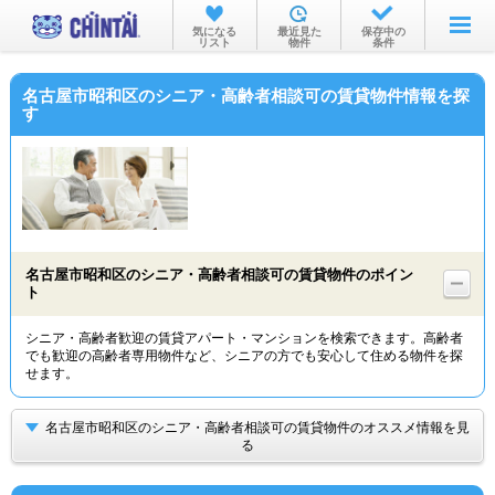
お部屋を探す
気になる
最近見た
保存中の
リスト
物件
条件
沿線・駅から
名古屋市昭和区のシニア・高齢者相談可の賃貸物件情報を探
住所から
す
家賃相場から
通勤通学時間から
物件特集から
名古屋市昭和区のシニア・高齢者相談可の賃貸物件のポイン
不動産会社から
ト
TOP
シニア・高齢者歓迎の賃貸アパート・マンションを検索できます。高齢者
でも歓迎の高齢者専用物件など、シニアの方でも安心して住める物件を探
せます。
名古屋市昭和区のシニア・高齢者相談可の賃貸物件のオススメ情報を見
る