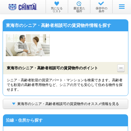
お部屋を探す
気になる
最近見た
保存中の
リスト
物件
条件
沿線・駅から
東海市のシニア・高齢者相談可の賃貸物件情報を探す
住所から
家賃相場から
通勤通学時間から
物件特集から
東海市のシニア・高齢者相談可の賃貸物件のポイント
不動産会社から
シニア・高齢者歓迎の賃貸アパート・マンションを検索できます。高齢者
でも歓迎の高齢者専用物件など、シニアの方でも安心して住める物件を探
TOP
せます。
東海市のシニア・高齢者相談可の賃貸物件のオススメ情報を見る
沿線・住所から探す