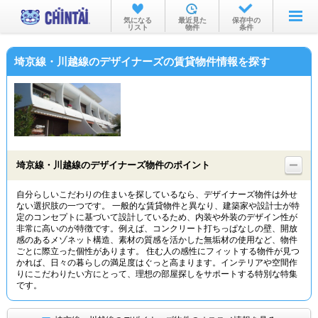
お部屋を探す
気になる
最近見た
保存中の
リスト
物件
条件
沿線・駅から
埼京線・川越線のデザイナーズの賃貸物件情報を探す
住所から
家賃相場から
通勤通学時間から
物件特集から
埼京線・川越線のデザイナーズ物件のポイント
不動産会社から
自分らしいこだわりの住まいを探しているなら、デザイナーズ物件は外せ
ない選択肢の一つです。 一般的な賃貸物件と異なり、建築家や設計士が特
TOP
定のコンセプトに基づいて設計しているため、内装や外装のデザイン性が
非常に高いのが特徴です。例えば、コンクリート打ちっぱなしの壁、開放
感のあるメゾネット構造、素材の質感を活かした無垢材の使用など、物件
ごとに際立った個性があります。 住む人の感性にフィットする物件が見つ
かれば、日々の暮らしの満足度はぐっと高まります。インテリアや空間作
りにこだわりたい方にとって、理想の部屋探しをサポートする特別な特集
です。