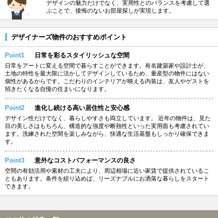
デザインの魅力だけでなく、実用性とのバランスを考慮して選
ぶことで、後悔のないお部屋探しが実現します。
デザイナーズ物件のおすすめポイント
Point1
日常を彩るスタイリッシュな空間
日常をアートに変える空間で暮らすことができます。有名建築家や設計士が、
土地の特性を最大限に活かしてデザインしているため、量産型の物件にはない
個性があるからです。こだわりのインテリアが映える内装は、友人やゲストを
招きたくなる自慢の住まいになります。
Point2
進化し続ける高い居住性と安心感
デザイン性だけでなく、暮らしやすさも両立しています。 近年の物件は、見た
目の美しさはもちろん、構造的な強度や断熱性といった実用面も考慮されてい
ます。洗練された空間を楽しみながら、快適な生活基盤もしっかり確保できま
す。
Point3
意外なコストパフォーマンスの良さ
空間の有効活用や素材の工夫により、周辺相場に近い家賃で提供されているこ
ともあります。条件を絞り込めば、リーズナブルにお洒落な暮らしをスタート
できます。