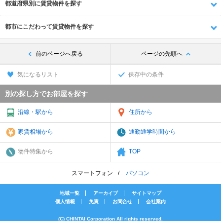
都道府県別に賃貸物件を探す
都市にこだわって賃貸物件を探す
前のページへ戻る
ページの先頭へ
気になるリスト
保存中の条件
別の探し方でお部屋を探す
沿線・駅から
住所から
家賃相場から
通勤通学時間から
物件特集から
TOP
スマートフォン
パソコン
地域一覧
アーカイブ
サイトマップ
個人情報
免責
お問合せ
会社案内
(C) CHINTAI Corporation All rights reserved.