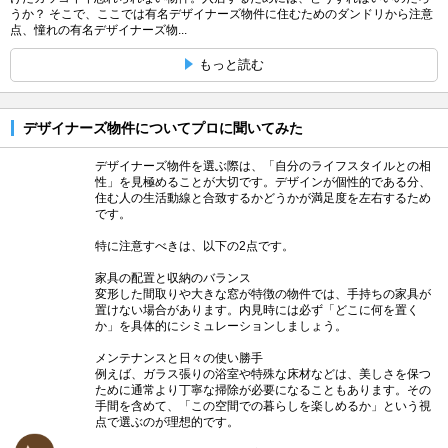
うか？ そこで、ここでは有名デザイナーズ物件に住むためのダンドリから注意
点、憧れの有名デザイナーズ物...
もっと読む
デザイナーズ物件についてプロに聞いてみた
デザイナーズ物件を選ぶ際は、「自分のライフスタイルとの相
性」を見極めることが大切です。デザインが個性的である分、
住む人の生活動線と合致するかどうかが満足度を左右するため
です。
特に注意すべきは、以下の2点です。
家具の配置と収納のバランス
変形した間取りや大きな窓が特徴の物件では、手持ちの家具が
置けない場合があります。内見時には必ず「どこに何を置く
か」を具体的にシミュレーションしましょう。
メンテナンスと日々の使い勝手
例えば、ガラス張りの浴室や特殊な床材などは、美しさを保つ
ために通常より丁寧な掃除が必要になることもあります。その
手間を含めて、「この空間での暮らしを楽しめるか」という視
点で選ぶのが理想的です。