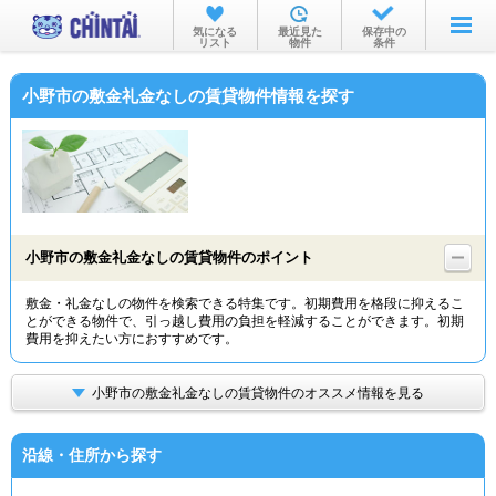
お部屋を探す
気になる
最近見た
保存中の
リスト
物件
条件
沿線・駅から
小野市の敷金礼金なしの賃貸物件情報を探す
住所から
家賃相場から
通勤通学時間から
物件特集から
小野市の敷金礼金なしの賃貸物件のポイント
不動産会社から
敷金・礼金なしの物件を検索できる特集です。初期費用を格段に抑えるこ
とができる物件で、引っ越し費用の負担を軽減することができます。初期
TOP
費用を抑えたい方におすすめです。
小野市の敷金礼金なしの賃貸物件のオススメ情報を見る
沿線・住所から探す