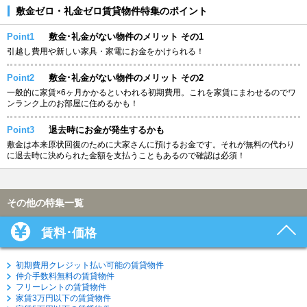
敷金ゼロ・礼金ゼロ賃貸物件特集のポイント
Point1
敷金･礼金がない物件のメリット その1
引越し費用や新しい家具・家電にお金をかけられる！
Point2
敷金･礼金がない物件のメリット その2
一般的に家賃×6ヶ月かかるといわれる初期費用。これを家賃にまわせるのでワ
ンランク上のお部屋に住めるかも！
Point3
退去時にお金が発生するかも
敷金は本来原状回復のために大家さんに預けるお金です。それが無料の代わり
に退去時に決められた金額を支払うこともあるので確認は必須！
その他の特集一覧
賃料･価格
初期費用クレジット払い可能の賃貸物件
仲介手数料無料の賃貸物件
フリーレントの賃貸物件
家賃3万円以下の賃貸物件