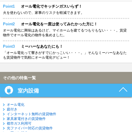
Point1
オール電化でキッチンガスいらず！
火を使わないので、家事のリスクを軽減できます。
Point2
オール電化を一度は使ってみたかった方に！
オール電化に興味はあるけど、マイホームを建てるつもりもない・・・。賃貸
物件でオール電化の物件を集めました。
Point3
ミーハーなあなたにも！
「オール電化って響きがすでにかっこいい・・・。」そんなミーハーなあなた
も賃貸物件で気軽にオール電化デビュー！
その他の特集一覧
室内設備
オール電化
庭付き
インターネット無料の賃貸物件
家具家電付きの賃貸物件
都市ガス利用可
光ファイバー対応の賃貸物件