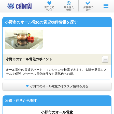
お部屋を探す
気になる
最近見た
保存中の
リスト
物件
条件
沿線・駅から
小野市のオール電化の賃貸物件情報を探す
住所から
家賃相場から
通勤通学時間から
物件特集から
小野市のオール電化のポイント
不動産会社から
オール電化の賃貸アパート・マンションを検索できます。太陽光発電シス
テムを併設したオール電化物件なら電気代もお得。
TOP
小野市のオール電化のオススメ情報を見る
沿線・住所から探す
小野市のオール電化